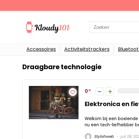
Search
for:
Accessoires
Activiteitstrackers
Bluetoo
Draagbare technologie
0
Elektronica en fi
Welkom bij een boeiende r
nu een tech-liefhebber bent
Stylishweb
juli 28, 20