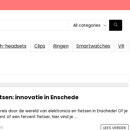
All categories
th-headsets
Clips
Ringen
Smartwatches
VR
etsen: innovatie in Enschede
eis door de wereld van elektronica en fietsen in Enschede! Of je
 of een fervent fietser, hier vind je ...
25
LEES VERDER