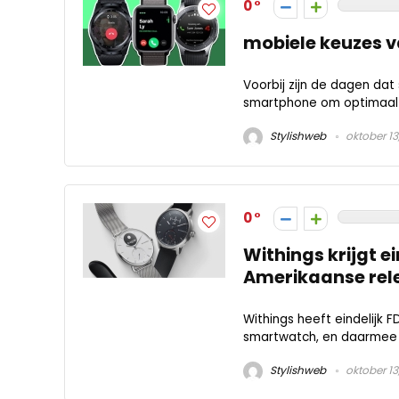
0
mobiele keuzes 
Voorbij zijn de dagen da
smartphone om optimaal ge
Stylishweb
oktober 13
0
Withings krijgt 
Amerikaanse rel
Withings heeft eindelijk
smartwatch, en daarmee h
Stylishweb
oktober 13