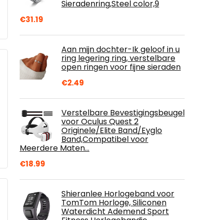
Sieradenring,Steel color,9
€
31.19
Aan mijn dochter-Ik geloof in u
ring legering ring, verstelbare
open ringen voor fijne sieraden
€
2.49
Verstelbare Bevestigingsbeugel
voor Oculus Quest 2
Originele/Elite Band/Eyglo
Band,Compatibel voor
Meerdere Maten…
€
18.99
Shieranlee Horlogeband voor
TomTom Horloge, Siliconen
Waterdicht Ademend Sport