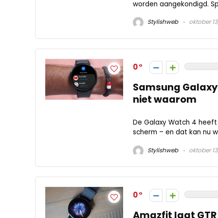
worden aangekondigd. Spo
Stylishweb
oktober 13
0
​Samsung Galaxy 
niet waarom
De Galaxy Watch 4 heeft 
scherm – en dat kan nu wo
Stylishweb
oktober 13
0
Amazfit laat GTR