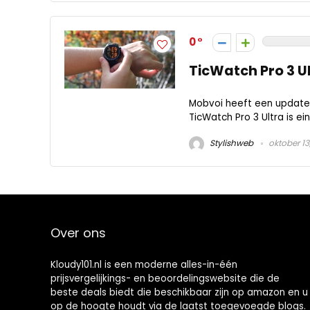
0
​TicWatch Pro 3 U
Mobvoi heeft een update
TicWatch Pro 3 Ultra is ei
Stylishweb
oktober 13
Over ons
Kloudy101.nl is een moderne alles-in-één
prijsvergelijkings- en beoordelingswebsite die de
beste deals biedt die beschikbaar zijn op amazon en u
op de hoogte houdt via de laatst toegevoegde blogs.