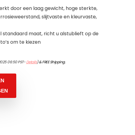
kt door een laag gewicht, hoge sterkte,
rosieweerstand, slijtvaste en kleurvaste,
l standaard maat, richt u alstublieft op de
to’s om te kiezen
2025 06:50 PST-
Details
)
&
FREE Shipping
.
EN
GEN