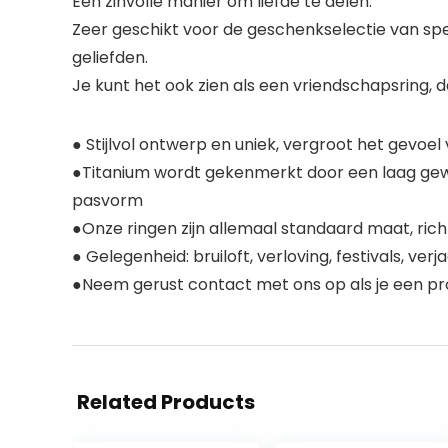
Een zinvolle manier om liefde te delen.
Zeer geschikt voor de geschenkselectie van spec
geliefden.
Je kunt het ook zien als een vriendschapsring, d
● Stijlvol ontwerp en uniek, vergroot het gevoel
●Titanium wordt gekenmerkt door een laag gewi
pasvorm
●Onze ringen zijn allemaal standaard maat, richt
● Gelegenheid: bruiloft, verloving, festivals, ve
●Neem gerust contact met ons op als je een p
Related Products