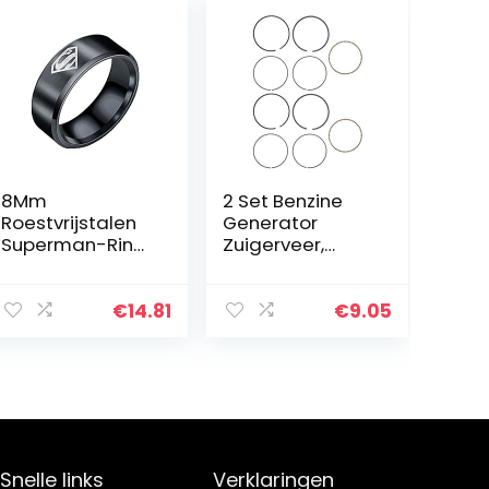
8Mm
2 Set Benzine
Roestvrijstalen
Generator
Superman-Ring
Zuigerveer,
Europese En
Duurzaam
Amerikaanse
Generator
Heren Titanium
Vervanging
€
14.81
€
9.05
Stalen
Accessoires
Ring,zwart,11
Onderdelen
Pakking
Afdichtingsset
Geschikt…
Snelle links
Verklaringen