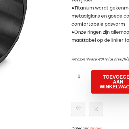
●Titanium wordt gekenmer
metaalglans en goede cor
comfortabele pasvorm
●Onze ringen zijn allemaa
maattabel op de linker fo
Amazon.nl Price:
€
31.19
(as of 06/11/
TOEVOEG
AAN
WINKELWA
Category:
Ringen