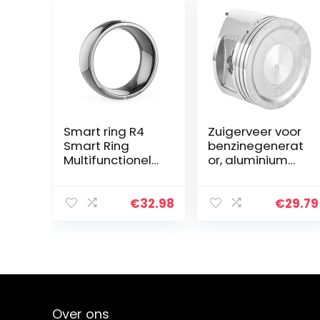
Smart ring R4
Zuigerveer voor
Smart Ring
benzinegenerat
Multifunctionele
or, aluminium
Lord of the Rings
zuigerveerset
Ondersteunt
Vervangende
NFC iOS Android
generatorzuiger
€
32.98
€
29.79
ICID kaart
met goede
Toegangscontr
sterkte bosbouw
ole…
voor…
Over ons