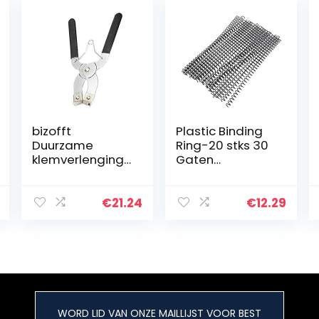
bizofft
Plastic Binding
Duurzame
Ring-20 stks 30
klemverlenging,
Gaten
zuigersegmente
Losbladige
n, zwart + zilver
Plastic Binding
voor auto
Ring Lente
€
21.24
€
12.29
Spiraal Ringen
Voor A4
Papier(11mm-
Zwart)
WORD LID VAN ONZE MAILLIJST VOOR BEST