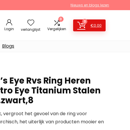
Nieuws en blogs lezen
0
0
€
0.00
Login
Vergelijken
verlanglijst
Blogs
’s Eye Rvs Ring Heren
tro Eye Titanium Stalen
,zwart,8
k, vergroot het gevoel van de ring voor
rchisch, het uiterlijk van producten mooier en