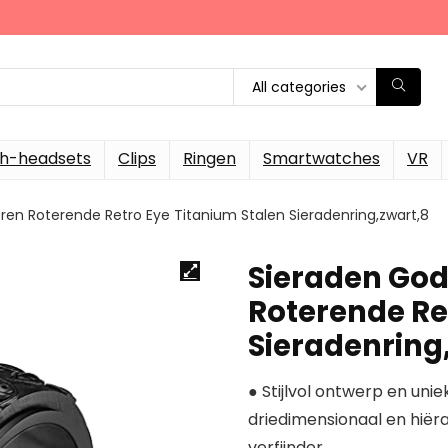
All categories
th-headsets
Clips
Ringen
Smartwatches
VR
eren Roterende Retro Eye Titanium Stalen Sieradenring,zwart,8
Sieraden God
Roterende Re
Sieradenring
● Stijlvol ontwerp en unie
driedimensionaal en hiëra
verfijnder