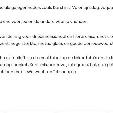
iale gelegenheden, zoals Kerstmis, Valentijnsdag, verjaar
e ene voor jou en de andere voor je vrienden.
 van de ring voor driedimensionaal en hiërarchisch, het ui
cht, hoge sterkte, metaalglans en goede corrosieweersta
 u alstublieft op de maattabel op de linker foto’s om te 
rjaardag, banket, Kerstmis, carnaval, fotografie, bal, elke
robleem hebt. We wachten 24 uur op je