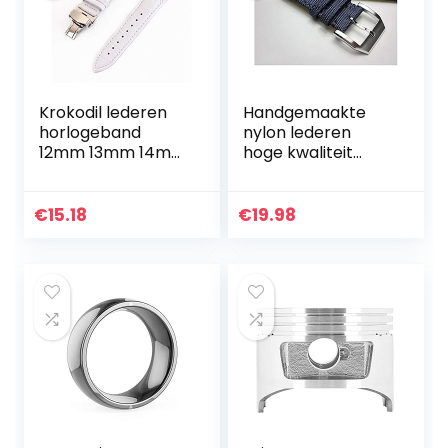
Krokodil lederen
Handgemaakte
horlogeband
nylon lederen
12mm 13mm 14mm
hoge kwaliteit
15mm 16mm 17mm
mode blauwe
18mm 19mm
horlogeband strap
20mm 21mm
sport horlogeband
€
15.18
€
19.98
22mm 24mm
armband riem
metalen vlinder
man 20mm
sluiting…
22mm…