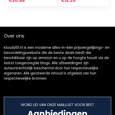
€
20.88
€
12.29
Seiko Zwart
Papier(11mm-
Vervangende
Zwart)
Polsband Duiken…
Over ons
Kloudy101.nl is een moderne alles-in-één prijsvergelijkings- en
beoordelingswebsite die de beste deals biedt die
beschikbaar zijn op amazon en u op de hoogte houdt via de
laatst toegevoegde blogs. Alle afbeeldingen zijn
auteursrechtelijk beschermd door hun respectievelijke
eigenaren. Alle geciteerde inhoud is afgeleid van hun
respectievelijke bronnen.
WORD LID VAN ONZE MAILLIJST VOOR BEST
Aanbiedingen