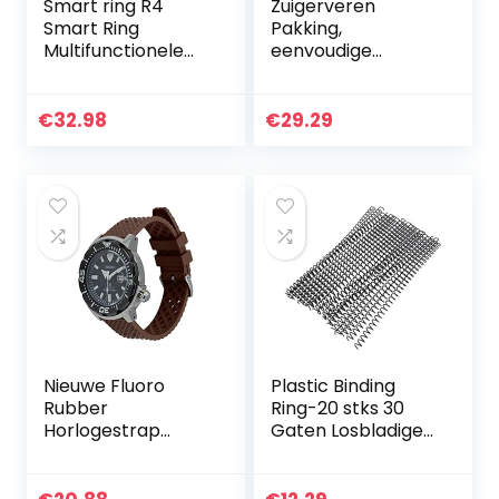
Smart ring R4
Zuigerveren
Smart Ring
Pakking,
Multifunctionele
eenvoudige
Lord of the Rings
installatie
Ondersteunt NFC
Aluminium
iOS Android ICID
motoronderdelen
€
32.98
€
29.29
kaart
Generator
Toegangscontrole
Zuigerassemblage
…
met goede sterkte
voor…
Nieuwe Fluoro
Plastic Binding
Rubber
Ring-20 stks 30
Horlogestrap
Gaten Losbladige
18mm 20mm
Plastic Binding Ring
22mm Honingraat
Lente Spiraal
Horlogeband voor
Ringen Voor A4