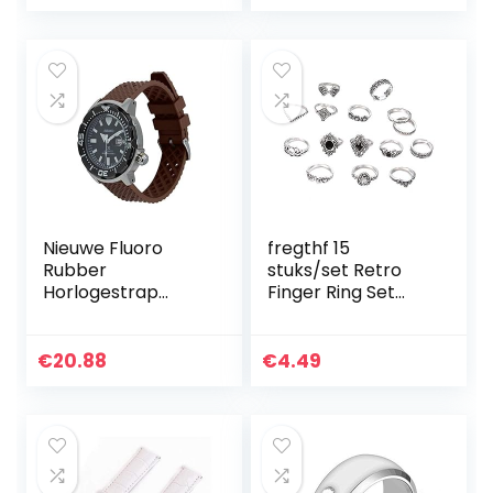
Luchtcompressor
Stalen Ring,zwart,11
Luchtpomp
Nieuwe Fluoro
fregthf 15
Rubber
stuks/set Retro
Horlogestrap
Finger Ring Set
18mm 20mm
Fashion Bohemian
22mm Honingraat
Carved Joint Rings
Horlogeband voor
Vintage Crystal
€
20.88
€
4.49
Seiko Zwart
Knuckle Ring Set
Vervangende
for…
Polsband Duiken…