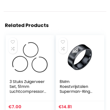
Related Products
3 Stuks Zuigerveer
8Mm
Set, 51mm
Roestvrijstalen
Luchtcompressor
Superman-Ring
Vervanging, voor
Europese En
1.1/1.5KW Motor,
Amerikaanse
0.12/0.17
Heren Titanium
€
7.00
€
14.81