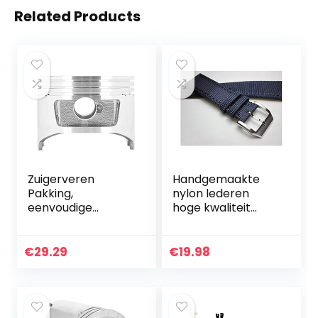
Related Products
Zuigerveren
Handgemaakte
Pakking,
nylon lederen
eenvoudige
hoge kwaliteit
installatie
mode blauwe
Aluminium
horlogeband strap
motoronderdelen
sport horlogeband
€
29.29
€
19.98
Generator
armband riem
Zuigerassemblage
man 20mm
met goede sterkte
22mm…
voor…