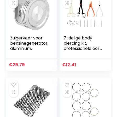
Zuigerveer voor
7-delige body
benzinegenerator,
piercing kit,
aluminium
professionele oor
zuigerveerset
neus deco tools
Vervangende
tang naalden set
generatorzuiger
veilig gebruik body
€
29.79
€
12.41
met goede sterkte
piercing kit tools…
bosbouw voor…