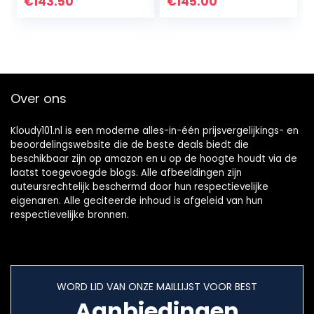
€
143.50
€
145.00
Bluetooth
4100+ Dual System
Telefonie, 5ATM
Platform Google
Waterdicht, Mat
Pay GPS
Zwart
Hartslagmeting
Stressmanageme
nt Compatibel
Over ons
met iOS en
Android
Kloudy101.nl is een moderne alles-in-één prijsvergelijkings- en
beoordelingswebsite die de beste deals biedt die
beschikbaar zijn op amazon en u op de hoogte houdt via de
laatst toegevoegde blogs. Alle afbeeldingen zijn
auteursrechtelijk beschermd door hun respectievelijke
eigenaren. Alle geciteerde inhoud is afgeleid van hun
respectievelijke bronnen.
WORD LID VAN ONZE MAILLIJST VOOR BEST
Aanbiedingen