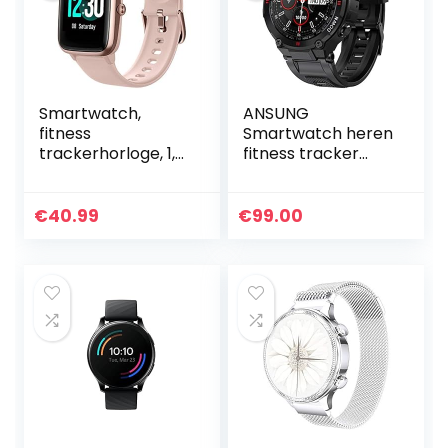
Smartwatch,
ANSUNG
fitness
Smartwatch heren
trackerhorloge, 1,3
fitness tracker
inch HD volledig
militair design
touchscreen,
horloge
dames en heren,
waterdicht met
€
40.99
€
99.00
horloge voor
Bluetooth oproep
Android iOS, IP68…
zuurstofverzadigin
g…