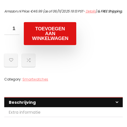
Amazon.nl Price:
€
46.99
(as of 06/11/2025 19:13 PST-
Details
)
&
FREE Shipping
.
TOEVOEGEN
AAN
WINKELWAGEN
Category:
Smartwatches
Beschrijving
Extra informatie