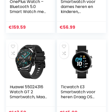
OnePlus Watch –
Smartwatch voor
Bluetooth 5.0
dames heren en
Smart Watch met
kinderen,
een batterijduur
fitnesspolshorloge
van 14dagen en
1,1 inch
5ATM + IP68
touchscreen,
€
159.59
€
56.99
Waterbestendighe
fitnesshorloge
id – Midnight Black
fitness tracker
met…
Huawei 55024316
Ticwatch E3
Watch GT 2
Smartwatch voor
Smartwatch, Maat:
heren Draag OS
46 mm, met
van Google met
Hartslagmeting,
Qualcomm
Muziek Afspelen &
Snapdragon Wear