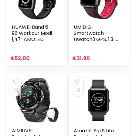
HUAWEI Band 6 –
UMIDIGI
96 Workout Modi –
Smartwatch
1,47” AMOLED
Uwatch3 GPS, 1,3-
Display – Continu
inch Waterdicht
Sp02 Meting –
Touchscreen en
Hartslagmonitorin
Ingebouwde GPS
€
52.00
€
31.99
g – Slaaptracker –
Sporthorloge,
Batterijduur Van 2
Fitnesstracker
Weken – Zwart
met…
AIMIUVEI
Amazfit Bip S Lite