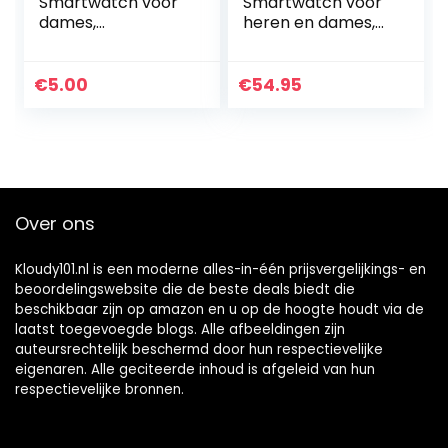
Smartwatch voor
Smartwatch voor
dames,
heren en dames,
fitnesstracker,
1,28 inch always-
IP68 waterdicht,
on kleurendisplay,
smartwatch met
fitnesstracker met
€
5.00
€
54.95
activiteitentracker
30 dagen…
, slaapmonitor…
Over ons
Kloudy101.nl is een moderne alles-in-één prijsvergelijkings- en
beoordelingswebsite die de beste deals biedt die
beschikbaar zijn op amazon en u op de hoogte houdt via de
laatst toegevoegde blogs. Alle afbeeldingen zijn
auteursrechtelijk beschermd door hun respectievelijke
eigenaren. Alle geciteerde inhoud is afgeleid van hun
respectievelijke bronnen.