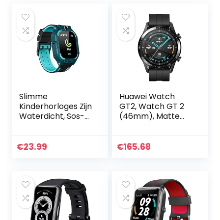
Slimme
Huawei Watch
Kinderhorloges Zijn
GT2, Watch GT 2
Waterdicht, Sos-
(46mm), Matte
oproepmonitors
Black
Voor Kinderen,
Slimme Anti-
€
23.99
€
165.68
verloren Horloges,
Jongens- En…