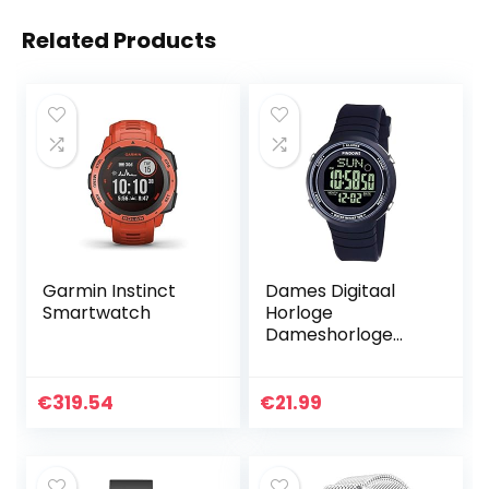
Related Products
Garmin Instinct
Dames Digitaal
Smartwatch
Horloge
Dameshorloge
voor Dames
Sporthorloge
Dameshorloge
€
319.54
€
21.99
Herenhorloge
Unisex Horloge
Tiener Horloge
met…