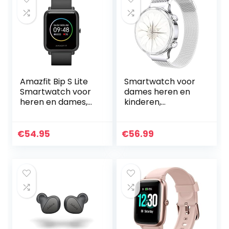
Amazfit Bip S Lite
Smartwatch voor
Smartwatch voor
dames heren en
heren en dames,
kinderen,
1,28 inch always-
fitnesspolshorloge
on kleurendisplay,
1,1 inch
fitnesstracker met
touchscreen,
€
54.95
€
56.99
30 dagen…
fitnesshorloge
fitness tracker
met…