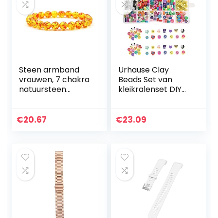
Steen armband
Urhause Clay
vrouwen, 7 chakra
Beads Set van
natuursteen
kleikralenset DIY
bangle kralen
kralenset
barnsteen
armbanden zelf
armbanden
maken 300 stuks
€
20.67
€
23.09
elastische semi-
kleurrijke smiley
kostbare yoga
gezichten…
sieraden…