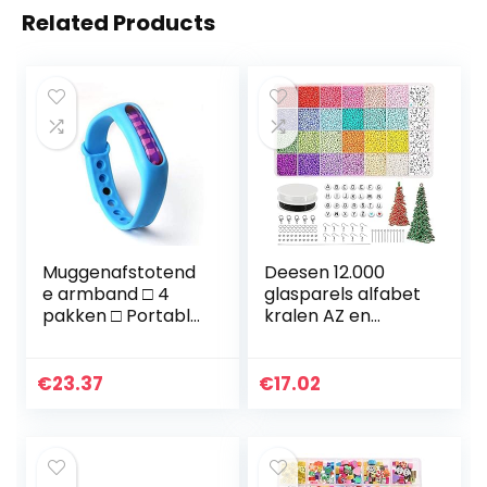
Related Products
Muggenafstotend
Deesen 12.000
e armband □ 4
glasparels alfabet
pakken □ Portable
kralen AZ en
Summer
hartvormige
Effectieve
kralenset voor
Kinderen muggen
doe-het-zelf
€
23.37
€
17.02
armband Anti-
sieraden/armband
Mosquito Band…
/halsketting