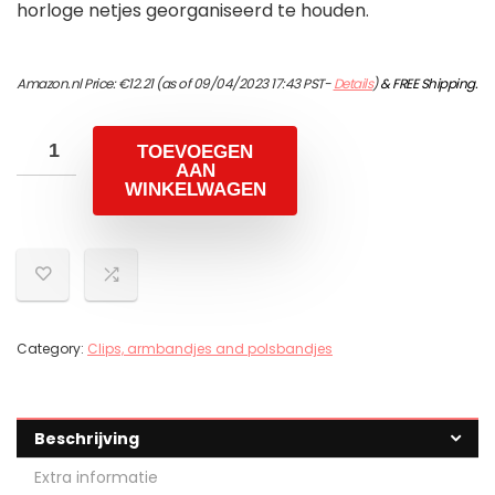
horloge netjes georganiseerd te houden.
Amazon.nl Price:
€
12.21
(as of 09/04/2023 17:43 PST-
Details
)
&
FREE Shipping
.
TOEVOEGEN
AAN
WINKELWAGEN
Category:
Clips, armbandjes and polsbandjes
Beschrijving
Extra informatie