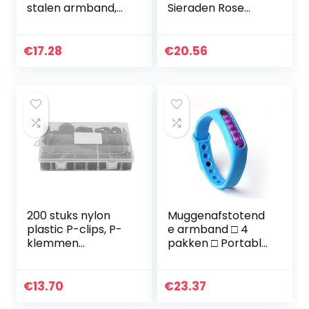
stalen armband,
Sieraden Rose
temperament
Gold Stainless
persoonlijkheid,
Steel Bracelets &
vergulde
Bangles Female
€
17.28
€
20.56
roestvrijstalen
Heart Forever
armband,
Love
armband
bedelarmband…
200 stuks nylon
Muggenafstotend
plastic P-clips, P-
e armband □ 4
klemmen
pakken □ Portable
draadkabelklem
Summer
Assortiment doos
Effectieve
met 6
Kinderen muggen
€
13.70
€
23.37
verschillende
armband Anti-