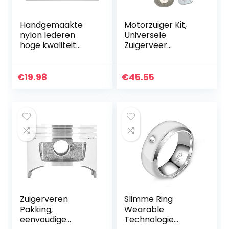
Handgemaakte
Motorzuiger Kit,
nylon lederen
Universele
hoge kwaliteit
Zuigerveer
mode blauwe
Eindspleet Filer
horlogeband strap
Vijlgereedschap
sport horlogeband
Nauwkeurig Snijwiel
€
19.98
€
45.55
armband riem
91089408
man 20mm
Accessoires
22mm…
Zuigerveren
Slimme Ring
Pakking,
Wearable
eenvoudige
Technologie