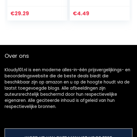
installatie
Waterdichte
Aluminium
Unisex NFC
motoronderdelen
Telefoon Slimme
€
29.29
€
4.49
Generator
Toebehoren voor
Zuigerassemblage
Koppels 6-13
met goede sterkte
voor…
Over ons
Kloudy101.nl is een moderne alles-in-één prijsvergelijkings- en
beoordelingswebsite die de beste deals biedt die
beschikbaar zijn op amazon en u op de hoogte houdt via de
laatst toegevoegde blogs. Alle afbeeldingen zijn
auteursrechtelijk beschermd door hun respectievelijke
eigenaren. Alle geciteerde inhoud is afgeleid van hun
respectievelijke bronnen.