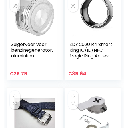
Zuigerveer voor
ZDY 2020 R4 Smart
benzinegenerator,
Ring IC/ID/NFC
aluminium
Magic Ring Access
zuigerveerset
Control Card
Vervangende
Cloud Smart Home
generatorzuiger
mobiele telefoon
€
29.79
€
39.64
met goede sterkte
accessoires (voor
bosbouw voor…
iOS…