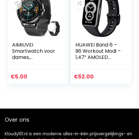
AIMIUVEI
HUAWEI Band 6 –
Smartwatch voor
96 Workout Modi –
dames,
1,47” AMOLED
fitnesstracker,
Display – Continu
IP68 waterdicht,
Sp02 Meting –
smartwatch met
Hartslagmonitorin
€
5.00
€
52.00
activiteitentracker
g – Slaaptracker –
, slaapmonitor…
Batterijduur Van 2
Weken – Zwart
Over ons
Kloudy101.nl is een moderne alles-in-één prijsvergelijkings- en