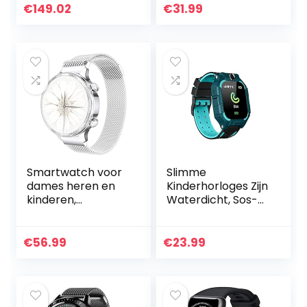
5ATM + IP68
Ingebouwde GPS
€
149.02
€
31.99
Waterbestendighe
Sporthorloge,
id – Moonlight…
Fitnesstracker
met…
Smartwatch voor
Slimme
dames heren en
Kinderhorloges Zijn
kinderen,
Waterdicht, Sos-
fitnesspolshorloge
oproepmonitors
1,1 inch
Voor Kinderen,
touchscreen,
Slimme Anti-
€
56.99
€
23.99
fitnesshorloge
verloren Horloges,
fitness tracker
Jongens- En…
met…