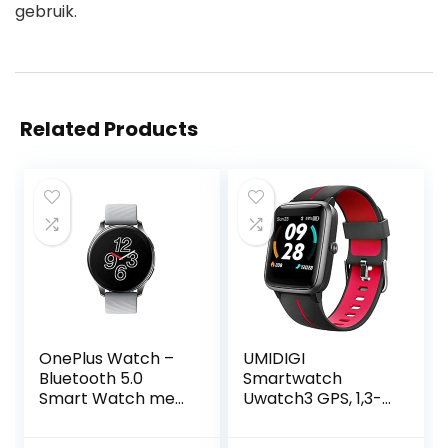
gebruik.
Related Products
OnePlus Watch –
UMIDIGI
Bluetooth 5.0
Smartwatch
Smart Watch met
Uwatch3 GPS, 1,3-
een batterijduur
inch Waterdicht
van 14dagen en
Touchscreen en