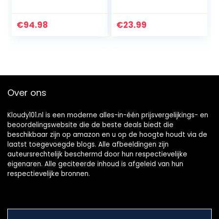
oproepmonitors
Voor Kinderen,
Slimme Anti-
€
94.98
€
23.99
verloren Horloges,
Jongens- En…
Over ons
Kloudy101.nl is een moderne alles-in-één prijsvergelijkings- en
beoordelingswebsite die de beste deals biedt die
beschikbaar zijn op amazon en u op de hoogte houdt via de
laatst toegevoegde blogs. Alle afbeeldingen zijn
auteursrechtelijk beschermd door hun respectievelijke
eigenaren. Alle geciteerde inhoud is afgeleid van hun
respectievelijke bronnen.