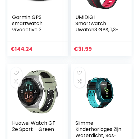
Garmin GPS
UMIDIGI
smartwatch
Smartwatch
vívoactive 3
Uwatch3 GPS, 1,3-
inch Waterdicht
Touchscreen en
Ingebouwde GPS
€
144.24
€
31.99
Sporthorloge,
Fitnesstracker
met…
Huawei Watch GT
Slimme
2e Sport – Green
Kinderhorloges Zijn
Waterdicht, Sos-