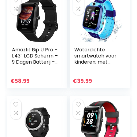
Amazfit Bip U Pro –
Waterdichte
1,43″ LCD Scherm –
smartwatch voor
9 Dagen Batterij –
kinderen; met
60+ Sport Modes –
diverse functies;
Black
o.a. lokalisatie via
GPS, touchscreen,
€
58.99
€
39.99
camera, telefoon…