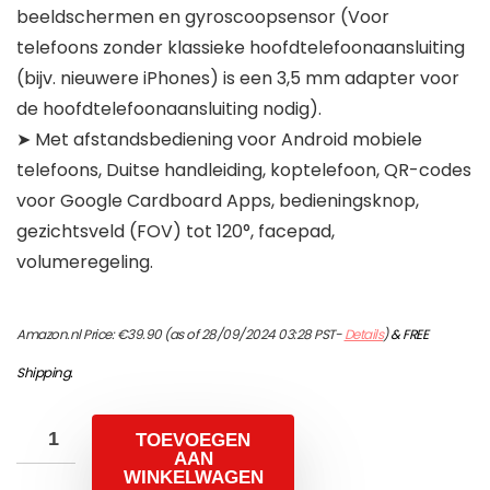
beeldschermen en gyroscoopsensor (Voor
telefoons zonder klassieke hoofdtelefoonaansluiting
(bijv. nieuwere iPhones) is een 3,5 mm adapter voor
de hoofdtelefoonaansluiting nodig).
➤ Met afstandsbediening voor Android mobiele
telefoons, Duitse handleiding, koptelefoon, QR-codes
voor Google Cardboard Apps, bedieningsknop,
gezichtsveld (FOV) tot 120°, facepad,
volumeregeling.
Amazon.nl Price:
€
39.90
(as of 28/09/2024 03:28 PST-
Details
)
&
FREE
Shipping
.
TOEVOEGEN
AAN
WINKELWAGEN