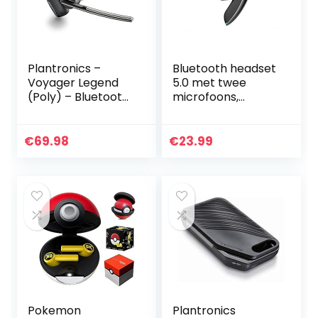
Plantronics –
Bluetooth headset
Voyager Legend
5.0 met twee
(Poly) – Bluetooth
microfoons,
single-ear headset
draadloze
(monaural) –
handsfree
aansluiting op PC,
zakelijke
€
69.98
€
23.99
Mac, tablet en/of
hoofdtelefoon met
mobiele telefoon –
super helder
ruisonderdrukking
spraakgesprek,
hifi-geluid en 16 uur
voor
zaken/kantoor/rijd
en
Pokemon
Plantronics