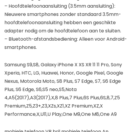
– Hoofdtelefoonaansluiting (3.5mm aansluiting):
Nieuwere smartphones zonder standaard 3.5mm-
hoofdtelefoonaansluiting hebben een geschikte
adapter nodig om de hoofdtelefoon aan te sluiten.
– Bluetooth-afstandsbediening: Alleen voor Android-
smartphones.
Samsung S9,S8, Galaxy iPhone X XS XR 11 11 Pro, Sony
Xperia, HTC, LG, Huawei, Honor, Google Pixel, Google
Nexus, Motorola Moto, S8 Plus, S7 Edge, S7, S6 Edge
Plus, S6 Edge, S6,S5 neo,S5,Nota
4,A5(2017),A3(2017),X,8 Plus,7 Plus,6S Plus,6S,8,7,Z5
Premium,Z5,Z3+,Z3,XZs,XZ1,XZ Premium,XZ,X
Performance,X,U11,U Play,One M9,One M8,One A9
mobiele telefoon VR bril mobiele telefoon An