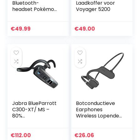
Bluetooth-
Laadkoffer voor
headset Pokémon
Voyager 5200
draadloze in-ear
oordopjes Pikachu
TWS waterdichte
€
49.99
€
49.00
hoofdtelefoon,
aanraakbediening
…
Jabra BlueParrott
Botconductieve
C300-XT/ MS –
Earphones
80%
Wireless Lopende
Ruisonderdrukking,
Sport Headphones
Compacte
Duet AS3
Bluetooth Headset
Bluetooth
€
112.00
€
26.06