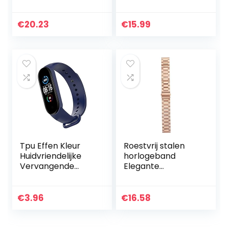
Stone Bead
boho-stijl,
Vulkanische Lava
sieradenaccessoir
Armband
eset voor vrouwen
€
20.23
€
15.99
Elastische Yoga
en kinderen…
Lucky Bangle
Silver…
Tpu Effen Kleur
Roestvrij stalen
Huidvriendelijke
horlogeband
Vervangende
Elegante
Polsband Voor
horlogeband
Xiaomi Mi Band 6
Vervangende
Band
horlogeband voor
€
3.96
€
16.58
Garmin Venu Rose
Gold Horloge
Toebehoren