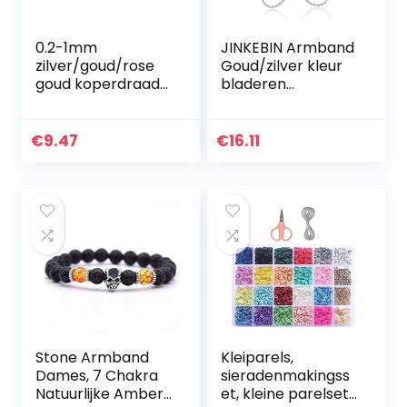
0.2-1mm
JINKEBIN Armband
zilver/goud/rose
Goud/zilver kleur
goud koperdraad
bladeren
for Armband
bovenarm
Ketting DIY
armband voor
Colorfast Koord
vrouwen liefde
€
9.47
€
16.11
Sieraden Cord
retro armband
String for Craft
armband
Making…
sieraden…
Stone Armband
Kleiparels,
Dames, 7 Chakra
sieradenmakingss
Natuurlijke Amber
et, kleine parelset,