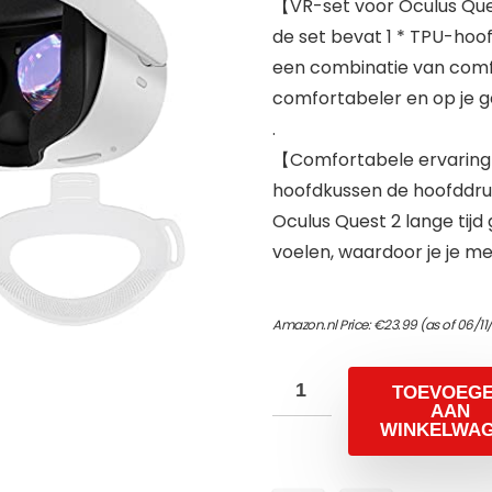
【VR-set voor Oculus Que
de set bevat 1 * TPU-hoo
een combinatie van comfo
comfortabeler en op je ge
.
【Comfortabele ervaring
hoofdkussen de hoofddruk
Oculus Quest 2 lange tij
voelen, waardoor je je me
Amazon.nl Price:
€
23.99
(as of 06/1
TOEVOEG
AAN
WINKELWA