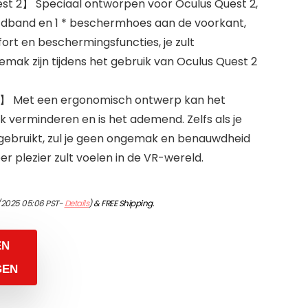
st 2】 Speciaal ontworpen voor Oculus Quest 2,
fdband en 1 * beschermhoes aan de voorkant,
rt en beschermingsfuncties, je zult
mak zijn tijdens het gebruik van Oculus Quest 2
】 Met een ergonomisch ontwerp kan het
 verminderen en is het ademend. Zelfs als je
d gebruikt, zul je geen ongemak en benauwdheid
er plezier zult voelen in de VR-wereld.
1/2025 05:06 PST-
Details
)
&
FREE Shipping
.
EN
GEN