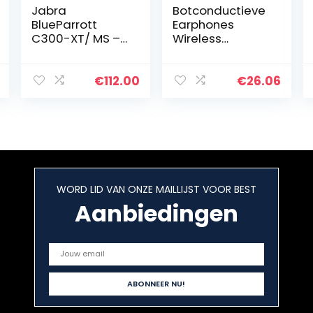
Jabra
Botconductieve
BlueParrott
Earphones
C300-XT/ MS –
Wireless
80%
Lopende Sport
Ruisonderdrukki
Headphones
ng, Compacte
Duet AS3
€
112.00
€
26.06
Bluetooth
Bluetooth
Headset met
beengeleiding
Groot
Hoofdtelefoon
Draadloos
Dual…
Bereik – Zwart
WORD LID VAN ONZE MAILLIJST VOOR BEST
Aanbiedingen