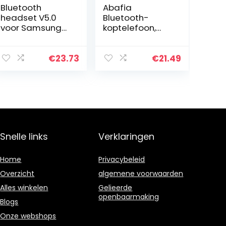
Bluetooth
Abafia
headset V5.0
Bluetooth-
voor Samsung
koptelefoon,
iPhone mobiele
draadloze
telefoon
koptelefoon
handsfree
met Bluetooth
€
23.73
€
21.49
headset
5.0,
Bluetooth in oor
zweetbestendig
ruisonderdrukkin
e lichtgewicht
g…
sport-headset…
Snelle links
Verklaringen
Home
Privacybeleid
Overzicht
algemene voorwaarden
Alles winkelen
Gelieerde
openbaarmaking
Blogs
Onze webshops