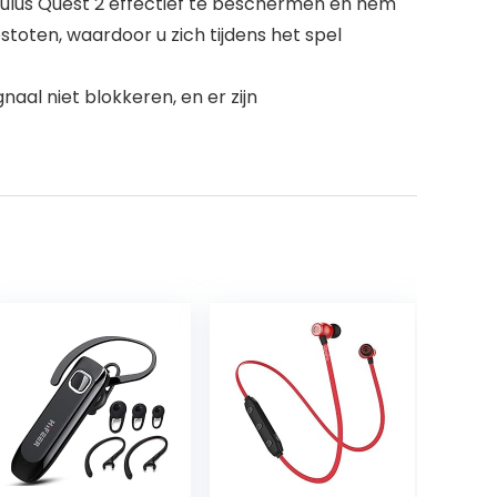
ulus Quest 2 effectief te beschermen en hem
toten, waardoor u zich tijdens het spel
aal niet blokkeren, en er zijn