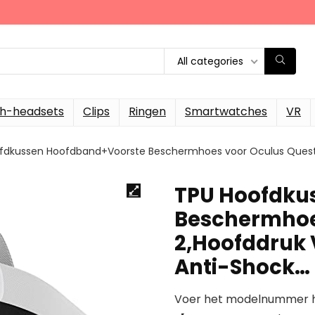
All categories
th-headsets
Clips
Ringen
Smartwatches
VR
fdkussen Hoofdband+Voorste Beschermhoes voor Oculus Quest 
TPU Hoofdku
Beschermhoe
2,Hoofddruk 
Anti-Shock…
Voer het modelnummer hi