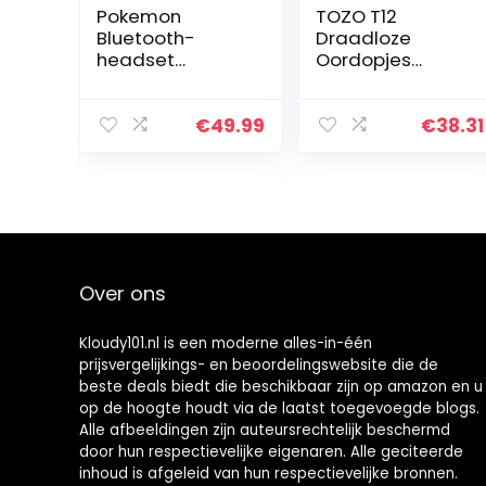
Pokemon
TOZO T12
Bluetooth-
Draadloze
headset
Oordopjes
Pokémon
Bluetooth 5.3
draadloze in-
Hoofdtelefoon
ear oordopjes
Premium Geluid
€
49.99
€
38.31
Pikachu TWS
Prestaties
waterdichte
Touch Control
hoofdtelefoon,
LED Digitale
aanraakbedieni
Display
ng…
Draadloze
Opladen Case
Oortelefoon
Over ons
Zwart
Kloudy101.nl is een moderne alles-in-één
prijsvergelijkings- en beoordelingswebsite die de
beste deals biedt die beschikbaar zijn op amazon en u
op de hoogte houdt via de laatst toegevoegde blogs.
Alle afbeeldingen zijn auteursrechtelijk beschermd
door hun respectievelijke eigenaren. Alle geciteerde
inhoud is afgeleid van hun respectievelijke bronnen.