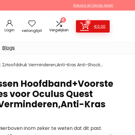
Nieuws en blogs lezen
0
0
€
0.00
Login
Vergelijken
verlanglijst
Blogs
2,Hoofddruk Verminderen,Anti-Kras Anti-Shock…
ssen Hoofdband+Voorste
s voor Oculus Quest
Verminderen,Anti-Kras
erboven inom zeker te weten dat dit past.