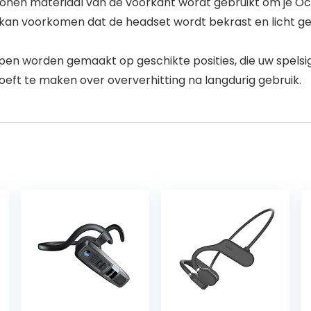
en materiaal van de voorkant wordt gebruikt om je Oc
 kan voorkomen dat de headset wordt bekrast en licht ges
en worden gemaakt op geschikte posities, die uw spelsign
oeft te maken over oververhitting na langdurig gebruik.