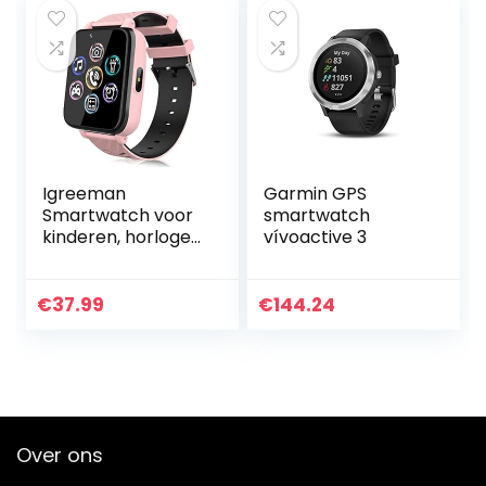
Igreeman
Garmin GPS
Smartwatch voor
smartwatch
kinderen, horloge-
vívoactive 3
telefoon voor
meisjes en jongens,
touchscreen met
€
37.99
€
144.24
muziekspeler,
spellen…
Over ons