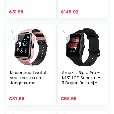
inch Waterdicht
een batterijduur
Touchscreen en
van 14dagen en
Ingebouwde GPS
5ATM + IP68
€
31.99
€
149.02
Sporthorloge,
Waterbestendighe
Fitnesstracker
id – Moonlight…
met…
Kindersmartwatch
Amazfit Bip U Pro –
voor meisjes en
1,43″ LCD Scherm –
Jongens, met
9 Dagen Batterij –
Games,
60+ Sport Modes –
Muziekspeler,
Black
Camera, HD
€
37.99
€
58.99
Touchscreen,
Oproep, Telefoon,
SOS, Oproep…