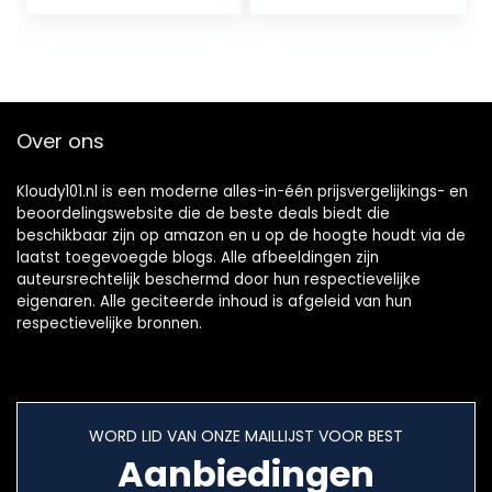
wijzerplaten &
zones,
€91.34
Batterijduur tot 8
spraakbediening…
tot
dagen
€207.7
Over ons
Kloudy101.nl is een moderne alles-in-één prijsvergelijkings- en
beoordelingswebsite die de beste deals biedt die
beschikbaar zijn op amazon en u op de hoogte houdt via de
laatst toegevoegde blogs. Alle afbeeldingen zijn
auteursrechtelijk beschermd door hun respectievelijke
eigenaren. Alle geciteerde inhoud is afgeleid van hun
respectievelijke bronnen.
WORD LID VAN ONZE MAILLIJST VOOR BEST
Aanbiedingen