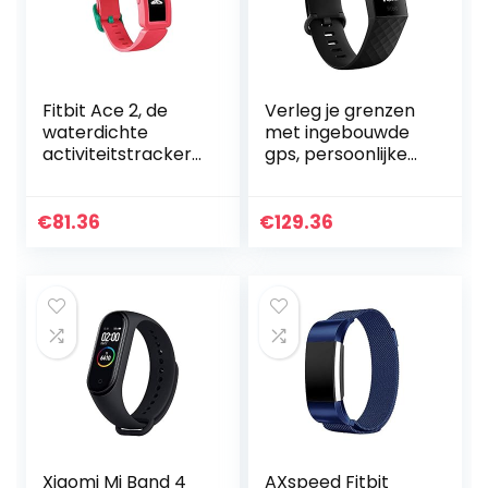
Fitbit Ace 2, de
Verleg je grenzen
waterdichte
met ingebouwde
activiteitstracker
gps, persoonlijke
voor kinderen
hartslagfuncties,
vanaf 6 jaar, biedt
een batterijduur
motiverende
van tot wel 7
€
81.36
€
129.36
uitdagingen voor
dagen en meer op
het hele…
Fitbit Charge 4
Xiaomi Mi Band 4
AXspeed Fitbit