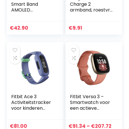
Smart Band
Charge 2
AMOLED
armband, roestvrij
Touchscreen
staal, verstelbare
Activity Tracker
sportarmband
met
€
42.90
€
9.91
magneetsluiting
Fitbit Ace 3
Fitbit Versa 3 –
Activiteitstracker
Smartwatch voor
voor kinderen
een actieve
vanaf 6 jaar.
levensstijl met
Motiverende
ingebouwde gps,
geanimeerde
minuten in actieve
Prijskl
€
81.00
€
91.34
–
€
207.72