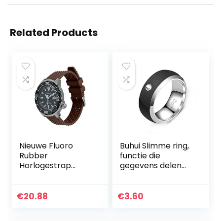
Related Products
Nieuwe Fluoro
Buhui Slimme ring,
Rubber
functie die
Horlogestrap
gegevens delen
18mm 20mm
technologie ring,
22mm Honingraat
waterdichte
Horlogeband voor
draagbare
€
20.88
€
3.60
Seiko Zwart
intelligente ring,
Vervangende
NFC telefoon…