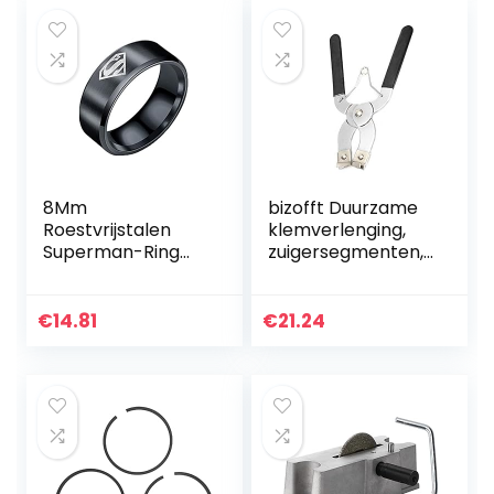
Polsband Duiken…
8Mm
bizofft Duurzame
Roestvrijstalen
klemverlenging,
Superman-Ring
zuigersegmenten,
Europese En
zwart + zilver voor
Amerikaanse
auto
Heren Titanium
€
14.81
€
21.24
Stalen Ring,zwart,11