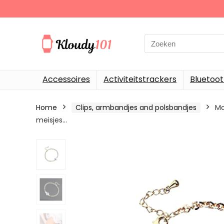
Search
for:
Accessoires
Activiteitstrackers
Bluetoo
Home
Clips, armbandjes and polsbandjes
Mo
meisjes…