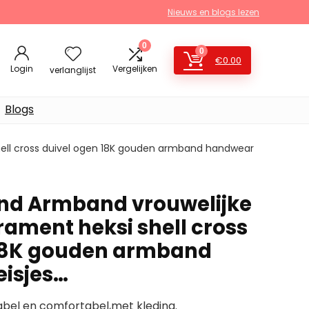
Nieuws en blogs lezen
0
0
€
0.00
Login
Vergelijken
verlanglijst
Blogs
ll cross duivel ogen 18K gouden armband handwear
d Armband vrouwelijke
ment heksi shell cross
 18K gouden armband
isjes…
el en comfortabel,met kleding.