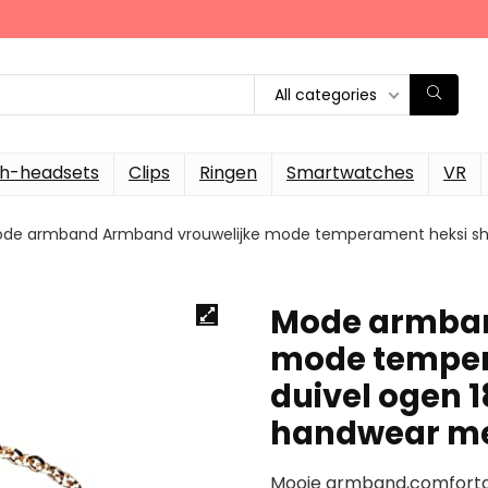
All categories
th-headsets
Clips
Ringen
Smartwatches
VR
de armband Armband vrouwelijke mode temperament heksi she
Mode armban
mode tempera
duivel ogen
handwear me
Mooie armband,comfortab