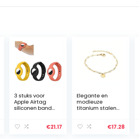
3 stuks voor
Elegante en
Apple Airtag
modieuze
siliconen band
titanium stalen
armband,
armband,
lichtgewicht
temperament
zachte
persoonlijkheid,
€
21.17
€
17.28
polsbandje, GPS
vergulde
kinderen anti-
roestvrijstalen