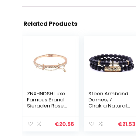
Related Products
ZNXHNDSH Luxe
Steen Armband
Famous Brand
Dames, 7
Sieraden Rose
Chakra Natural
Gold Stainless
Frosted Stone
Steel Bracelets
Bead Armband
& Bangles
Elastische Lucky
€
20.56
€
21.53
Female Heart
Bangle Yoga
Forever Love
Golden Cross