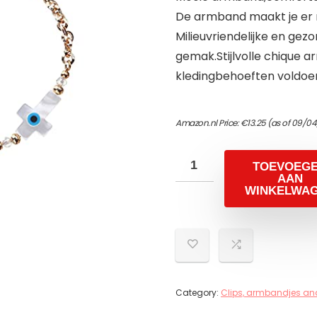
De armband maakt je er m
Milieuvriendelijke en ge
gemak.Stijlvolle chique 
kledingbehoeften voldoe
Amazon.nl Price:
€
13.25
(as of 09/04
TOEVOEG
AAN
WINKELWA
Category:
Clips, armbandjes an