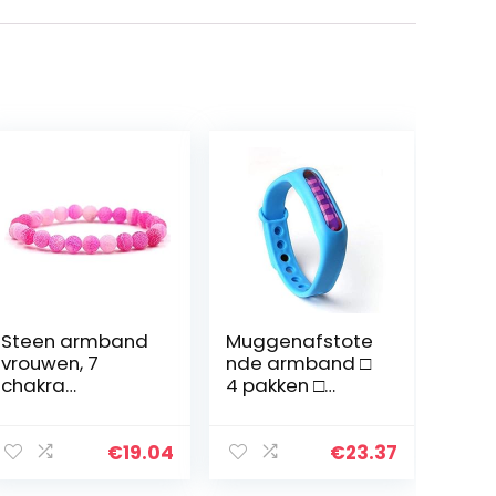
Steen armband
Muggenafstote
vrouwen, 7
nde armband □
chakra
4 pakken □
natuurlijke crack
Portable
stone kraal roze
Summer
elastische
Effectieve
€
19.04
€
23.37
armband mode
Kinderen
boho vrouwen
muggen