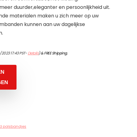
eer duurder,eleganter en persoonlijkheid uit.
zonde materialen maken u zich meer op uw
armbanden kunnen aan uw dagelijkse
n.
/2023 17:43 PST-
Details
)
&
FREE Shipping
.
EN
GEN
d polsbandjes