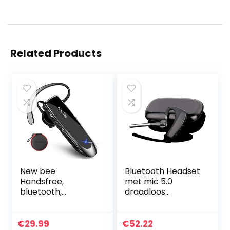
Related Products
New bee
Bluetooth Headset
Handsfree,
met mic 5.0
bluetooth,
draadloos
hoofdtelefoon,
Koptelefoon
draadloos,
microfoon laptop
Bluetooth, met
office iPhone 11 8 X
€
29.99
€
52.22