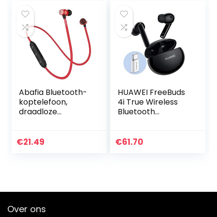
Abafia Bluetooth-
HUAWEI FreeBuds
koptelefoon,
4i True Wireless
draadloze
Bluetooth
koptelefoon met
hoofdtelefoon in-
Bluetooth 5.0,
ear hoofdtelefoon
zweetbestendige
met intelligente
€
21.49
€
61.70
lichtgewicht
ruisonderdrukking,
sport-headset…
met adapter
Huawei AP52,
Ceramic White
Over ons