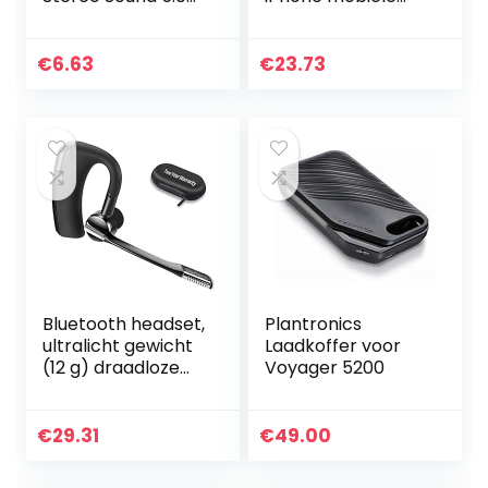
hoofdtelefoon met
telefoon
70 g Super Mini,
handsfree headset
koppeling,
Bluetooth in oor
€
6.63
€
23.73
volumeregelaar,
ruisonderdrukking…
IPX6 waterdicht…
Bluetooth headset,
Plantronics
ultralicht gewicht
Laadkoffer voor
(12 g) draadloze
Voyager 5200
autoheadset met
CVC-technologie
voor alle mobiele
€
29.31
€
49.00
telefoons…