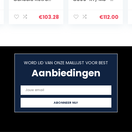
Mini Game
80%
Console
Ruisonderdrukki
Childhood
ng, Compacte
€
103.28
€
112.00
Klassieke Spelen
Bluetooth
128G Grijs-EU,
Headset met
Game Machine
Groot
Draadloos
Bereik – Zwart
WORD LID VAN ONZE MAILLIJST VOOR BEST
Aanbiedingen