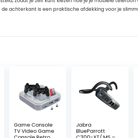
teld, zodat je zelf kunt kiezen hoe je je mobiele telefoon 
de achterkant is een praktische afdekking voor je slimme
Game Console
Jabra
TV Video Game
BlueParrott
Console Retro
C300-XT/ MS –