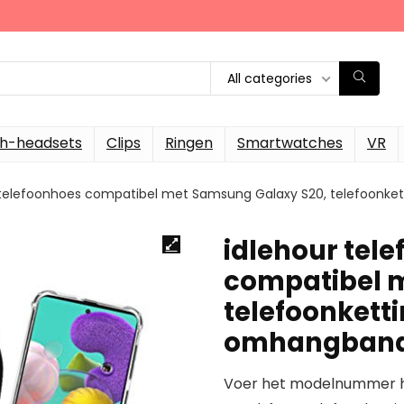
All categories
th-headsets
Clips
Ringen
Smartwatches
VR
g telefoonhoes compatibel met Samsung Galaxy S20, telefoon
idlehour tel
compatibel 
telefoonkett
omhangban
Voer het modelnummer hi