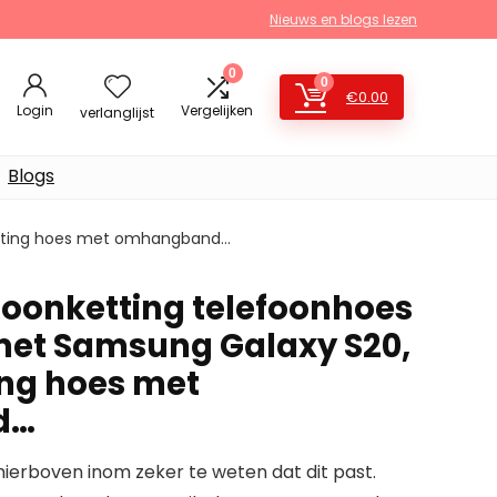
Nieuws en blogs lezen
0
0
€
0.00
Login
Vergelijken
verlanglijst
Blogs
ketting hoes met omhangband…
efoonketting telefoonhoes
met Samsung Galaxy S20,
ing hoes met
d…
erboven inom zeker te weten dat dit past.