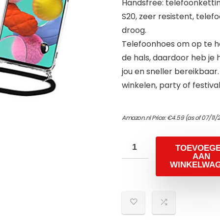
Handsfree: telefoonkett
S20, zeer resistent, tel
droog.
Telefoonhoes om op te ha
de hals, daardoor heb je
jou en sneller bereikbaar. 
winkelen, party of festival
Amazon.nl Price:
€
4.59
(as of 07/11
TOEVOEG
AAN
WINKELWA