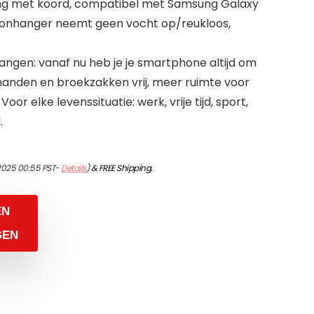
ing met koord, compatibel met Samsung Galaxy
efoonhanger neemt geen vocht op/reukloos,
ngen: vanaf nu heb je je smartphone altijd om
 handen en broekzakken vrij, meer ruimte voor
Voor elke levenssituatie: werk, vrije tijd, sport,
.
/2025 00:55 PST-
Details
)
&
FREE Shipping
.
EN
GEN