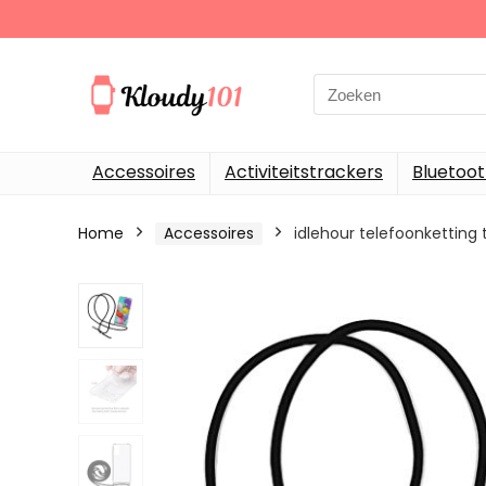
Search
for:
Accessoires
Activiteitstrackers
Bluetoo
Home
Accessoires
idlehour telefoonkettin