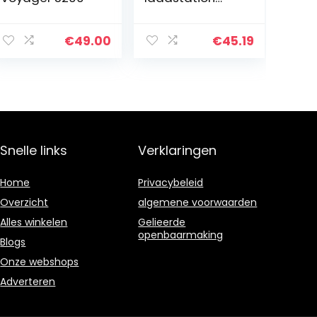
beugel
microfoon
videoconferenti
€
49.00
€
45.19
e voor pc,
computer,
laptop, mobiele
telefoon voor…
Snelle links
Verklaringen
Home
Privacybeleid
Overzicht
algemene voorwaarden
Alles winkelen
Gelieerde
openbaarmaking
Blogs
Onze webshops
Adverteren