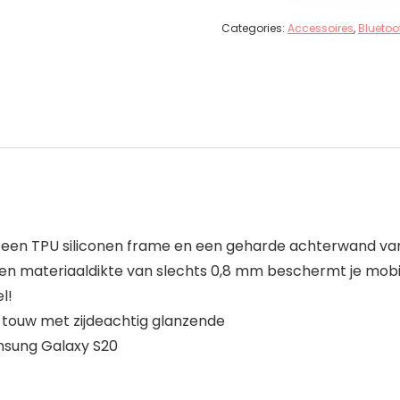
Categories:
Accessoires
,
Bluetoo
uit een TPU siliconen frame en een geharde achterwand v
en materiaaldikte van slechts 0,8 mm beschermt je mobi
l!
t touw met zijdeachtig glanzende
msung Galaxy S20