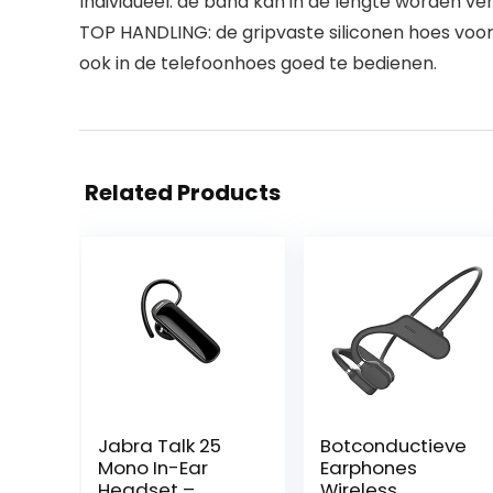
Individueel: de band kan in de lengte worden vers
TOP HANDLING: de gripvaste siliconen hoes voor 
ook in de telefoonhoes goed te bedienen.
Related Products
Jabra Talk 25
Botconductieve
Mono In-Ear
Earphones
Headset –
Wireless