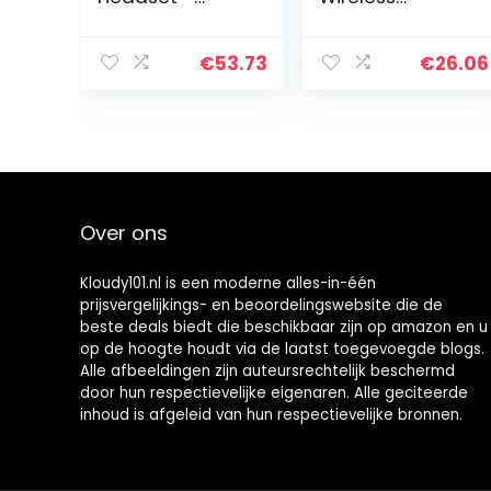
Draadloos
Lopende Sport
Bellen en Muziek,
Headphones
Gps-
Duet AS3
€
53.73
€
26.06
Richtingaanwijzi
Bluetooth
ngen en
beengeleiding
Podcasts
Hoofdtelefoon
Streamen vanaf
Dual…
Mobiele
Apparaten –
Zwart
Over ons
Kloudy101.nl is een moderne alles-in-één
prijsvergelijkings- en beoordelingswebsite die de
beste deals biedt die beschikbaar zijn op amazon en u
op de hoogte houdt via de laatst toegevoegde blogs.
Alle afbeeldingen zijn auteursrechtelijk beschermd
door hun respectievelijke eigenaren. Alle geciteerde
inhoud is afgeleid van hun respectievelijke bronnen.