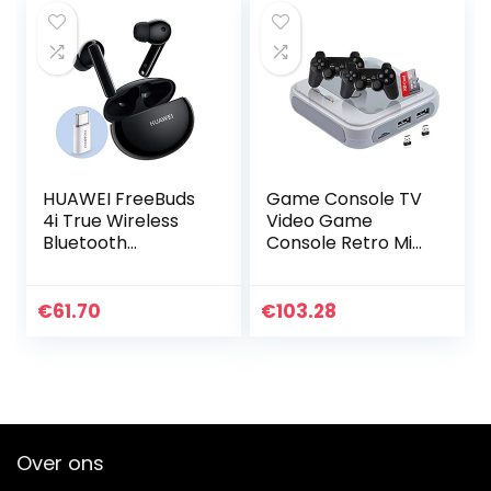
Dual…
mono…
HUAWEI FreeBuds
Game Console TV
4i True Wireless
Video Game
Bluetooth
Console Retro Mini
hoofdtelefoon in-
Game Console
ear hoofdtelefoon
Childhood
met intelligente
Klassieke Spelen
€
61.70
€
103.28
ruisonderdrukking,
128G Grijs-EU,
met adapter
Game Machine
Huawei AP52,
Ceramic White
Over ons