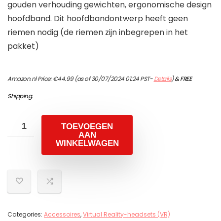
gouden verhouding gewichten, ergonomische design
hoofdband. Dit hoofdbandontwerp heeft geen
riemen nodig (de riemen zijn inbegrepen in het
pakket)
Amazon.nl Price:
€
44.99
(as of 30/07/2024 01:24 PST-
Details
)
&
FREE
Shipping
.
TOEVOEGEN
AAN
WINKELWAGEN
Categories:
Accessoires
,
Virtual Reality-headsets (VR)