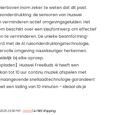
erboven inom zeker te weten dat dit past.
uisonderdrukking: de sensoren van Huawei
n verminderen actief omgevingsgeluiden. Het
m beschikt over een sleufontwerp om effectief
ten te verminderen. De unieke beamforming-
d met de AI ruisonderdrukkingstechnologie,
vervolle omgeving nauwkeuriger herkennen.
uidelijk bij elke oproep.
l opladen】Huawei FreeBuds 4i heeft een
t kan tot 10 uur continu muziek afspelen met
toonaangevende snellaadtechnologie garandeert
met een lading van 10 minuten – ideaal als je
/2025 23:36 PST-
Details
)
&
FREE Shipping
.