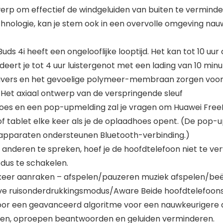
erp om effectief de windgeluiden van buiten te vermind
ologie, kan je stem ook in een overvolle omgeving nauwke
s 4i heeft een ongelooflijke looptijd. Het kan tot 10 uur
t je tot 4 uur luistergenot met een lading van 10 minute
drivers en het gevoelige polymeer-membraan zorgen vo
. Het axiaal ontwerp van de verspringende sleuf
en een pop-upmelding zal je vragen om Huawei FreeBu
f tablet elke keer als je de oplaadhoes opent. (De pop-u
 apparaten ondersteunen Bluetooth-verbinding.)
deren te spreken, hoef je de hoofdtelefoon niet te ver
dus te schakelen.
keer aanraken – afspelen/pauzeren muziek afspelen/be
eve ruisonderdrukkingsmodus/Aware Beide hoofdtelefoon
 door een geavanceerd algoritme voor een nauwkeuriger
elen, oproepen beantwoorden en geluiden verminderen.