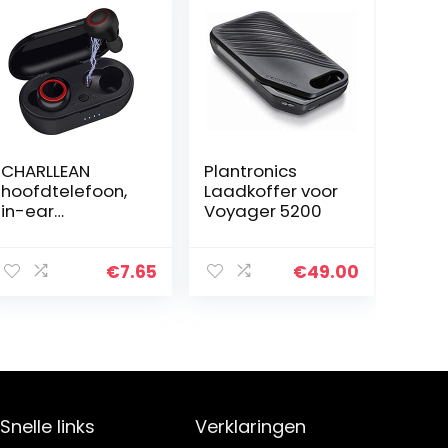
CHARLLEAN
Plantronics
hoofdtelefoon,
Laadkoffer voor
in-ear
Voyager 5200
hoofdtelefoon
sporthoofdtelef
oon, IPX7
€
7.65
€
49.00
waterdicht,
CVC8.0 Noise
Cancelling
hoofdtelefoon…
Snelle links
Verklaringen