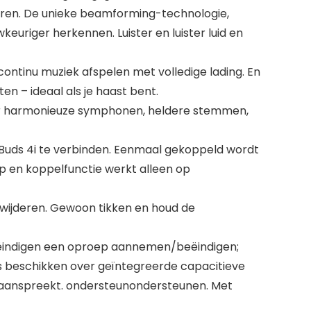
eren. De unieke beamforming-technologie,
uriger herkennen. Luister en luister luid en
 continu muziek afspelen met volledige lading. En
n – ideaal als je haast bent.
or harmonieuze symphonen, heldere stemmen,
ds 4i te verbinden. Eenmaal gekoppeld wordt
p en koppelfunctie werkt alleen op
wijderen. Gewoon tikken en houd de
ëindigen een oproep aannemen/beëindigen;
s beschikken over geïntegreerde capacitieve
e aanspreekt. ondersteunondersteunen. Met