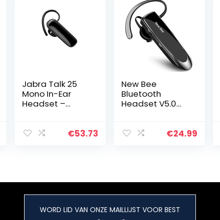
Jabra Talk 25
New Bee
Mono In-Ear
Bluetooth
Headset –
Headset V5.0
Draadloos
Handsfree
Bellen en Muziek,
Bluetooth
Gps-
Headset met
€
53.73
€
24.99
Richtingaanwijzi
Heldere Voice
ngen en
Capture
Podcasts
Technology Kit
Streamen vanaf
Onzichtbare
Mobiele
Bluetooth
Apparaten –
Headset voor
Zwart
iPhone Samsung
WORD LID VAN ONZE MAILLIJST VOOR BEST
Huawei Sony etc