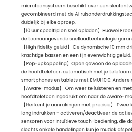
microfoonsysteem beschikt over een sleufontw
gecombineerd met de AI ruisonderdrukkingstechn
duidelijk bij elke oproep.
【10 uur speeltijd en snel opladen】Huawei FreeBud
de toonaangevende snellaadtechnologie garandeer
【High fidelity geluid】 De dynamische 10 mm 
krachtige bassen en een fijn evenwichtig geluid
【Pop-upkoppeling】Open gewoon de oplaadhoes 
de hoofdtelefoon automatisch met je telefoon o
smartphones en tablets met EMUI 10.0. Andere
【Aware-modus】 Om weer te luisteren en met an
hoofdtelefoon ingedrukt om naar de Aware-mo
【Herkent je aanrakingen met precisie】 Twee 
lang indrukken – activeren/deactiveer de acti
sensoren voor intuïtieve touch-bediening, die
slechts enkele handelingen kun je muziek afsp