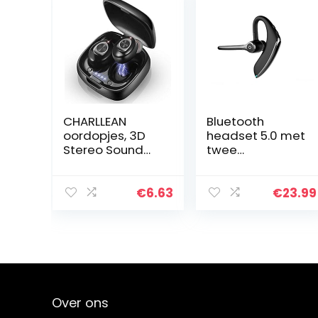
CHARLLEAN
Bluetooth
oordopjes, 3D
headset 5.0 met
Stereo Sound
twee
5.0
microfoons,
hoofdtelefoon
draadloze
met 70 g Super
handsfree
€
6.63
€
23.99
Mini, koppeling,
zakelijke
volumeregelaar,
hoofdtelefoon
IPX6
met super
waterdicht…
helder
spraakgesprek,
hifi-geluid en 16
uur voor
Over ons
zaken/kantoor/ri