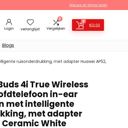
Nieuws en blogs lezen
0
0
€
0.00
Login
Vergelijken
verlanglijst
Blogs
lligente ruisonderdrukking, met adapter Huawei AP52,
uds 4i True Wireless
ofdtelefoon in-ear
 met intelligente
kking, met adapter
 Ceramic White