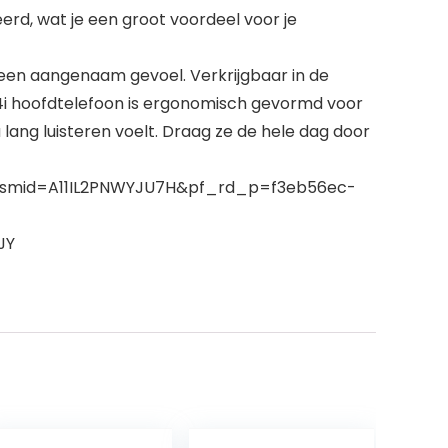
eerd, wat je een groot voordeel voor je
een aangenaam gevoel. Verkrijgbaar in de
 4i hoofdtelefoon is ergonomisch gevormd voor
lang luisteren voelt. Draag ze de hele dag door
1&smid=A11IL2PNWYJU7H&pf_rd_p=f3eb56ec-
JY