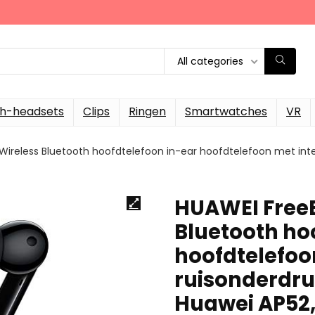
All categories
th-headsets
Clips
Ringen
Smartwatches
VR
Wireless Bluetooth hoofdtelefoon in-ear hoofdtelefoon met inte
HUAWEI FreeB
Bluetooth ho
hoofdtelefoon
ruisonderdru
Huawei AP52,