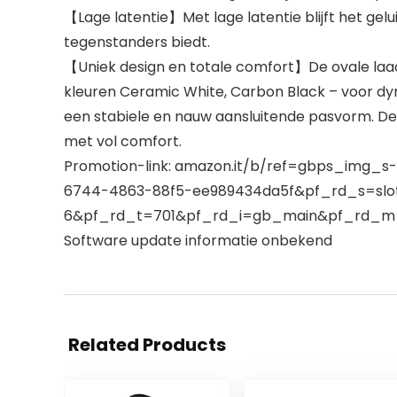
【Lage latentie】Met lage latentie blijft het gelu
tegenstanders biedt.
【Uniek design en totale comfort】De ovale laad
kleuren Ceramic White, Carbon Black – voor dy
een stabiele en nauw aansluitende pasvorm. De s
met vol comfort.
Promotion-link: amazon.it/b/ref=gbps_img
6744-4863-88f5-ee989434da5f&pf_rd_s=slo
6&pf_rd_t=701&pf_rd_i=gb_main&pf_rd_m
Software update informatie onbekend
Related Products