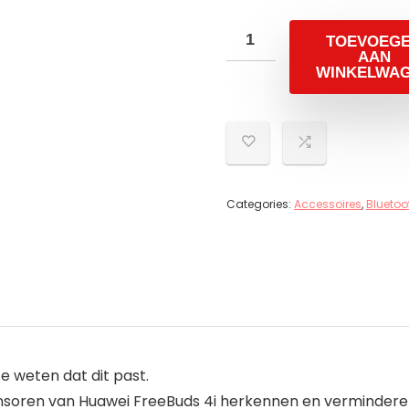
TOEVOEG
AAN
WINKELWA
Categories:
Accessoires
,
Bluetoo
 weten dat dit past.
sensoren van Huawei FreeBuds 4i herkennen en verminder