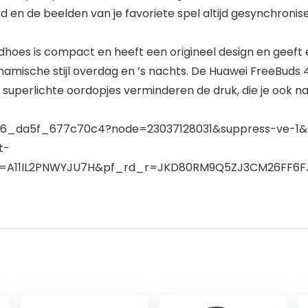
id en de beelden van je favoriete spel altijd gesynchronis
hoes is compact en heeft een origineel design en geeft 
namische stijl overdag en ’s nachts. De Huawei FreeBuds
uperlichte oordopjes verminderen de druk, die je ook na 
_s-6_da5f_677c70c4?node=23037128031&suppress-ve-
t-
=A11IL2PNWYJU7H&pf_rd_r=JKD80RM9Q5ZJ3CM26FF6F