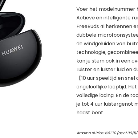
Voer het modelnummer hi
Actieve en intelligente r
FreeBuds 4i herkennen e
dubbele microfoonsystee
de windgeluiden van bui
technologie, gecombineer
kan je stem ook in een o
Luister en luister luid en d
【10 uur speeltijd en sne
ongelooflijke looptijd. He
volledige lading. En de 
je tot 4 uur luistergenot 
haast bent.
Amazon.nl Price:
€
61.70
(as of 06/11