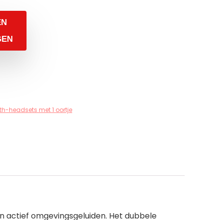
EN
GEN
th-headsets met 1 oortje
en actief omgevingsgeluiden. Het dubbele