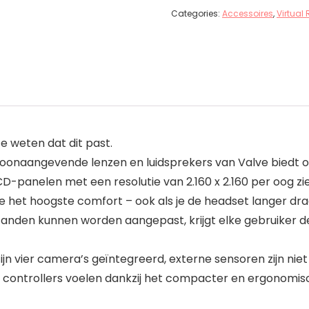
Categories:
Accessoires
,
Virtual
 weten dat dit past.
toonaangevende lenzen en luidsprekers van Valve biedt o
D-panelen met een resolutie van 2.160 x 2.160 per oog zie
e het hoogste comfort – ook als je de headset langer draa
standen kunnen worden aangepast, krijgt elke gebruiker
ijn vier camera’s geïntegreerd, externe sensoren zijn nie
 controllers voelen dankzij het compacter en ergonomisch