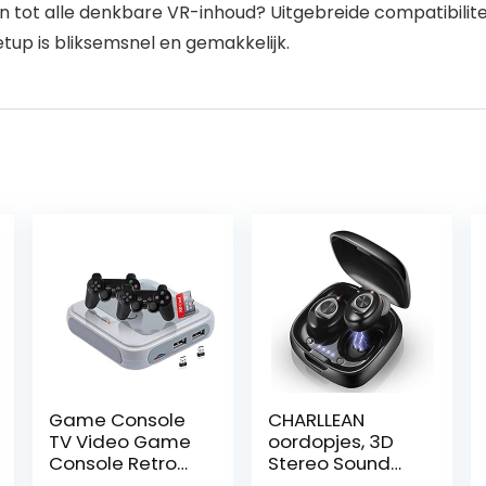
jgen tot alle denkbare VR-inhoud? Uitgebreide compatibil
etup is bliksemsnel en gemakkelijk.
Game Console
CHARLLEAN
TV Video Game
oordopjes, 3D
Console Retro
Stereo Sound
Mini Game
5.0