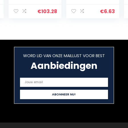
Console
hoofdtelefoon
Childhood
met 70 g Super
€
103.28
€
6.63
Klassieke Spelen
Mini, koppeling,
128G Grijs-EU,
volumeregelaar,
Game Machine
IPX6
waterdicht…
WORD LID VAN ONZE MAILLIJST VOOR BEST
Aanbiedingen