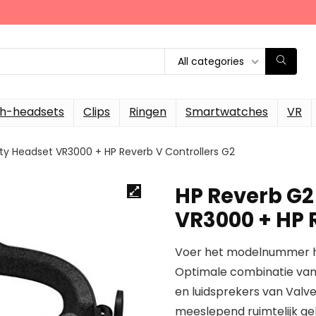
All categories
th-headsets
Clips
Ringen
Smartwatches
VR
lity Headset VR3000 + HP Reverb V Controllers G2
HP Reverb G2 
VR3000 + HP 
Voer het modelnummer hi
Optimale combinatie van
en luidsprekers van Valv
meeslepend ruimtelijk ge