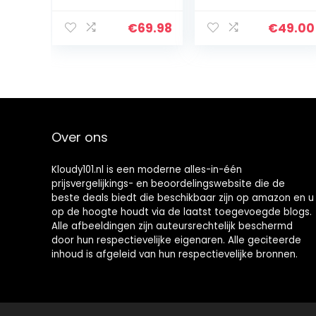
single-ear
headset
€
69.98
€
49.00
(monaural) –
aansluiting op
PC, Mac, tablet
en/of mobiele
telefoon –
ruisonderdrukkin
g
Over ons
Kloudy101.nl is een moderne alles-in-één
prijsvergelijkings- en beoordelingswebsite die de
beste deals biedt die beschikbaar zijn op amazon en u
op de hoogte houdt via de laatst toegevoegde blogs.
Alle afbeeldingen zijn auteursrechtelijk beschermd
door hun respectievelijke eigenaren. Alle geciteerde
inhoud is afgeleid van hun respectievelijke bronnen.