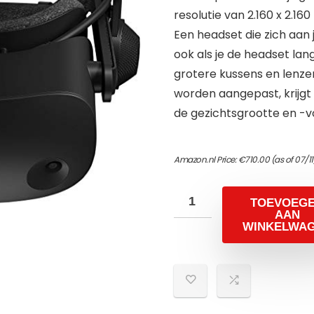
resolutie van 2.160 x 2.16
Een headset die zich aan 
ook als je de headset lang
grotere kussens en lenze
worden aangepast, krijgt
de gezichtsgrootte en -v
Amazon.nl Price:
€
710.00
(as of 07/1
TOEVOEG
AAN
WINKELWA