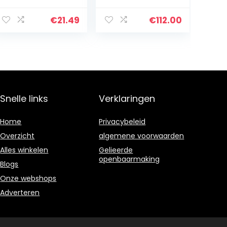
koptelefoon
Ruisonderdrukki
met Bluetooth
ng, Compacte
€
21.49
€
112.00
5.0,
Bluetooth
zweetbestendig
Headset met
e lichtgewicht
Groot
sport-headset…
Draadloos
Bereik – Zwart
Snelle links
Verklaringen
Home
Privacybeleid
Overzicht
algemene voorwaarden
Alles winkelen
Gelieerde
openbaarmaking
Blogs
Onze webshops
Adverteren