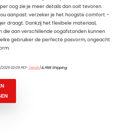
0 per oog zie je meer details dan ooit tevoren.
jou aanpast: verzeker je het hoogste comfort –
er draagt. Dankzij het flexibele materiaal,
n die aan verschillende oogafstanden kunnen
 elke gebruiker de perfecte pasvorm, ongeacht
orm.
1/2025 02:05 PST-
Details
)
&
FREE Shipping
.
EN
GEN