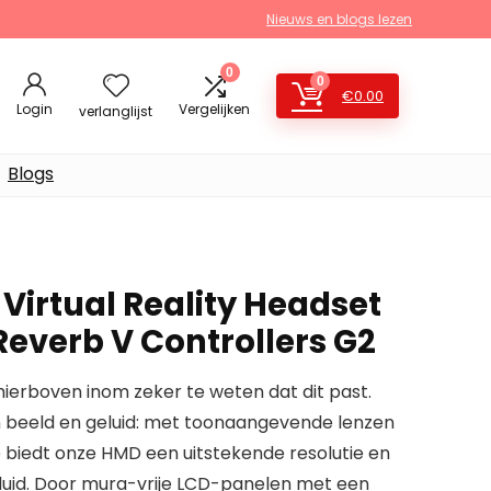
Nieuws en blogs lezen
0
0
€
0.00
Login
Vergelijken
verlanglijst
Blogs
Virtual Reality Headset
Reverb V Controllers G2
erboven inom zeker te weten dat dit past.
 beeld en geluid: met toonaangevende lenzen
e biedt onze HMD een uitstekende resolutie en
luid. Door mura-vrije LCD-panelen met een