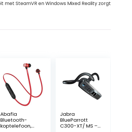
iteit met SteamVR en Windows Mixed Reality zorgt
Abafia
Jabra
Bluetooth-
BlueParrott
koptelefoon,
C300-XT/ MS –
draadloze
80%