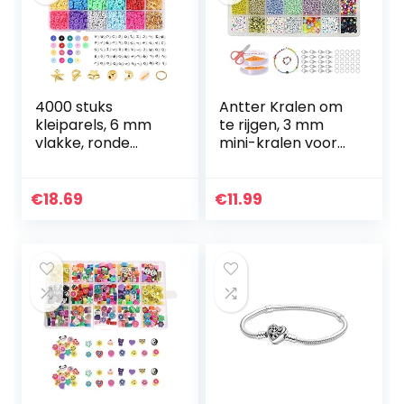
4000 stuks
Antter Kralen om
kleiparels, 6 mm
te rijgen, 3 mm
vlakke, ronde
mini-kralen voor
kralen met 270
armbanden, 6500
sieradenproductie
stuks letterkralen,
kit, 20 kleuren,
glaskralen kralen
€
18.69
€
11.99
handgemaakte
voor het maken…
platte kralen…