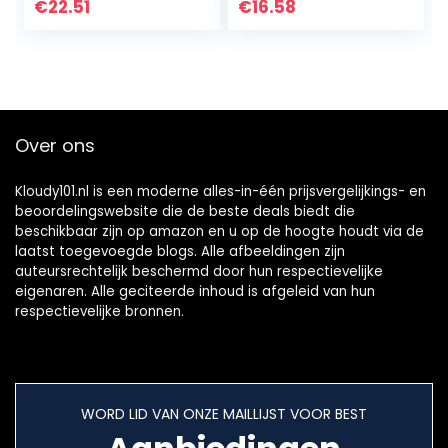
Stijl voor Dames
horlogeband voor
€
22.51
€
16.58
Mannen Talisman
Garmin Venu Rose
Healing…
Gold Horloge
Toebehoren
Over ons
Kloudy101.nl is een moderne alles-in-één prijsvergelijkings- en
beoordelingswebsite die de beste deals biedt die
beschikbaar zijn op amazon en u op de hoogte houdt via de
laatst toegevoegde blogs. Alle afbeeldingen zijn
auteursrechtelijk beschermd door hun respectievelijke
eigenaren. Alle geciteerde inhoud is afgeleid van hun
respectievelijke bronnen.
WORD LID VAN ONZE MAILLIJST VOOR BEST