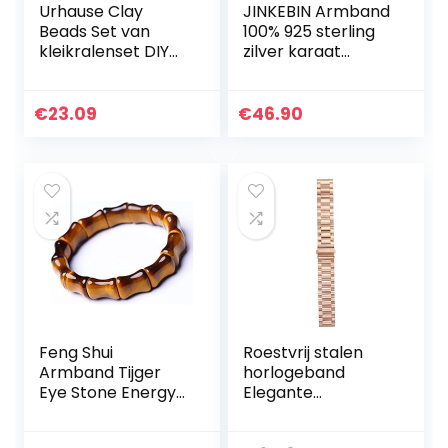
Urhause Clay
JINKEBIN Armband
Beads Set van
100% 925 sterling
kleikralenset DIY
zilver karaat
kralenset
pandora armband
armbanden zelf
winkeloppervlak
maken 300 stuks
heldere armband
€
23.09
€
46.90
kleurrijke smiley
fit bedelarmband
gezichten…
(Gem…
Feng Shui
Roestvrij stalen
Armband Tijger
horlogeband
Eye Stone Energy
Elegante
Stretch Crystal
horlogeband
Armband Bamboo
Vervangende