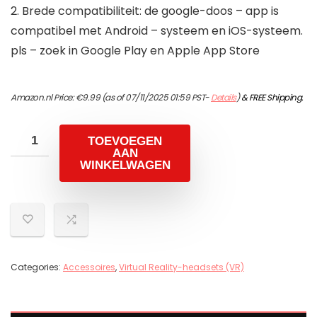
2. Brede compatibiliteit: de google-doos – app is
compatibel met Android – systeem en iOS-systeem.
pls – zoek in Google Play en Apple App Store
Amazon.nl Price:
€
9.99
(as of 07/11/2025 01:59 PST-
Details
)
&
FREE Shipping
.
TOEVOEGEN
AAN
WINKELWAGEN
Categories:
Accessoires
,
Virtual Reality-headsets (VR)