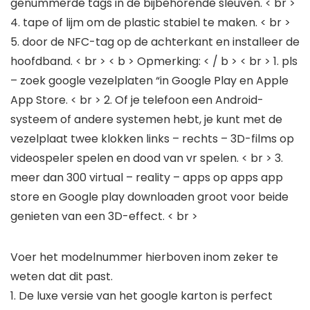
genummerde tags in de bijbehorende sleuven. < br >
4. tape of lijm om de plastic stabiel te maken. < br >
5. door de NFC-tag op de achterkant en installeer de
hoofdband. < br > < b > Opmerking: < / b > < br > 1. pls
– zoek google vezelplaten “in Google Play en Apple
App Store. < br > 2. Of je telefoon een Android-
systeem of andere systemen hebt, je kunt met de
vezelplaat twee klokken links – rechts – 3D-films op
videospeler spelen en dood van vr spelen. < br > 3.
meer dan 300 virtual – reality – apps op apps app
store en Google play downloaden groot voor beide
genieten van een 3D-effect. < br >
Voer het modelnummer hierboven inom zeker te
weten dat dit past.
1. De luxe versie van het google karton is perfect