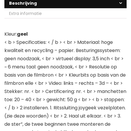
Beschrijving
Extra informatie
Kleur:
geel
< b > Specificaties: < / b > < br > Materiaal: hoge
kwaliteit en recycling – papier. Besturingssysteem:
geen noodzaak, < br > virtueel display: 3,5 inch < br >
~ 6 menu taal: geen noodzaak, < br > Resolutie op
basis van de filmbron < br > Kleurbits op basis van de
filmbron elle < br > Video: links – rechts – 3d – < br >
Stekker: nr. < br > Certificering: nr. < br > manchetten
toe: 20 – 40 < br > gewicht: 50 g < br > < b > stappen:
< / b > 2 installeren. 1. Ritssluiting joygeek vezelplaten.
(zie deze woorden) < br > 2. Haal uit elkaar. < br > 3.
de ster”, de twee beginnen twee monteren de