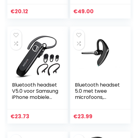
bluetooth-
hoofdtelefoon, 2-
€
20.12
€
49.00
microfoon, CVC8.0,
ruisonderdrukking,
mono…
Bluetooth headset
Bluetooth headset
V5.0 voor Samsung
5.0 met twee
iPhone mobiele
microfoons,
telefoon
draadloze
handsfree headset
handsfree
Bluetooth in oor
zakelijke
€
23.73
€
23.99
ruisonderdrukking…
hoofdtelefoon met
super helder
spraakgesprek,