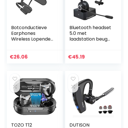
Botconductieve
Bluetooth headset
Earphones
5.0 met
Wireless Lopende
laadstation beugel
Sport Headphones
microfoon
Duet AS3
videoconferentie
Bluetooth
voor pc,
€
26.06
€
45.19
beengeleiding
computer, laptop,
Hoofdtelefoon
mobiele telefoon
Dual…
voor…
TOZO T12
DUTISON