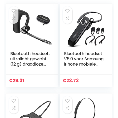
Bluetooth headset,
Bluetooth headset
ultralicht gewicht
V5.0 voor Samsung
(12 g) draadloze
iPhone mobiele
autoheadset met
telefoon
CVC-technologie
handsfree headset
voor alle mobiele
Bluetooth in oor
€
29.31
€
23.73
telefoons…
ruisonderdrukking…