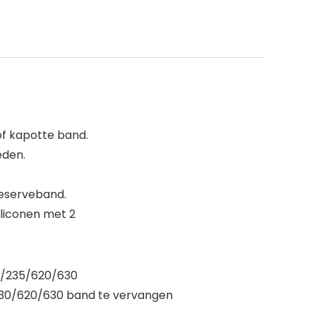
f kapotte band.
eden.
reserveband.
iliconen met 2
0/235/620/630
230/620/630 band te vervangen