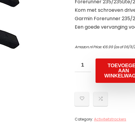
Forerunner 235/235Lite
Kom met schroeven drive
Garmin Forerunner 235/
Een goede vervanging vo
Amazon.nl Price:
€
6.99
(as of 06/11/
TOEVOEG
AAN
WINKELWA
Category:
Activiteitstrackers