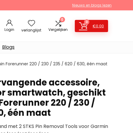
Nieuws en blogs lezen
0
0
€
0.00
Login
Vergelijken
verlanglijst
Blogs
n Forerunner 220 / 230 / 235 / 620 / 630, één maat
rvangende accessoire,
r smartwatch, geschikt
orerunner 220 / 230 /
30, één maat
and met 2 STKS Pin Removal Tools voor Garmin