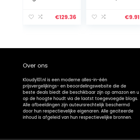
gps, persoonlijke
roestvrij staal,
hartslagfuncties
verstelbare
, een
sportarmband
€
129.36
€
9.91
batterijduur van
met
tot wel 7 dagen
magneetsluiting
en meer op
Fitbit Charge 4
Over ons
Kloudy101.nl is een moderne alles-in-één
prijsvergelijkings- en beoordelingswebsite die de
beste deals biedt die beschikbaar zijn op amazon en u
op de hoogte houdt via de laatst toegevoegde blogs.
Alle afbeeldingen zijn auteursrechtelijk beschermd
door hun respectievelijke eigenaren. Alle geciteerde
inhoud is afgeleid van hun respectievelijke bronnen.