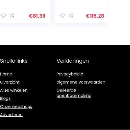
r voor kinderen
maanden
vanaf 6 jaar,
Premium-
biedt
lidmaatschap,
€
81.36
€
115.28
motiverende
een batterijduur
uitdagingen
tot 7 dagen en
voor het hele…
dagelijkse
hertelscore
Snelle links
Verklaringen
Home
Privacybeleid
Overzicht
algemene voorwaarden
Alles winkelen
Gelieerde
openbaarmaking
Blogs
Onze webshops
Adverteren