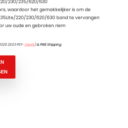
/220/230/235/620/630
rs, waardoor het gemakkelijker is om de
235Lite/220/230/620/630 band te vervangen
or uw oude en gebroken riem
2025 23:03 PST-
Details
)
&
FREE Shipping
.
EN
GEN