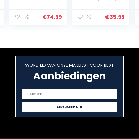
slaapmonitoring
, 11
trainingsmodi,
€
74.39
€
35.95
50 meter
waterdicht,
zwart
WORD LID VAN ONZE MAILLIJST VOOR BEST
Aanbiedingen