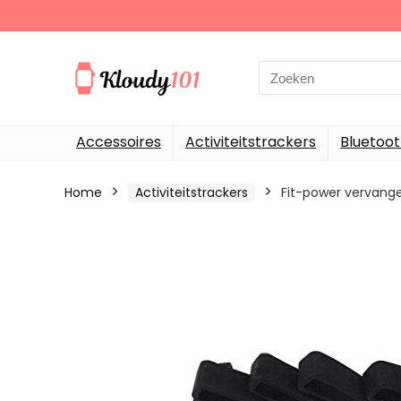
Search
for:
Accessoires
Activiteitstrackers
Bluetoo
Home
Activiteitstrackers
Fit-power vervange