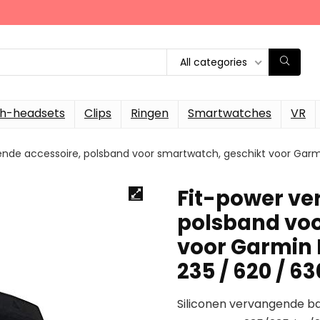
All categories
th-headsets
Clips
Ringen
Smartwatches
VR
nde accessoire, polsband voor smartwatch, geschikt voor Garmi
Fit-power ve
polsband voo
voor Garmin F
235 / 620 / 6
Siliconen vervangende b