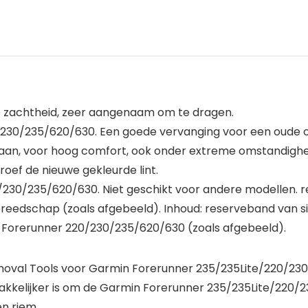
zachtheid, zeer aangenaam om te dragen.
230/235/620/630. Een goede vervanging voor een oude o
haan, voor hoog comfort, ook onder extreme omstandigh
oef de nieuwe gekleurde lint.
230/235/620/630. Niet geschikt voor andere modellen. 
reedschap (zoals afgebeeld). Inhoud: reserveband van s
Forerunner 220/230/235/620/630 (zoals afgebeeld).
moval Tools voor Garmin Forerunner 235/235Lite/220/23
kkelijker is om de Garmin Forerunner 235/235Lite/220/
en riem