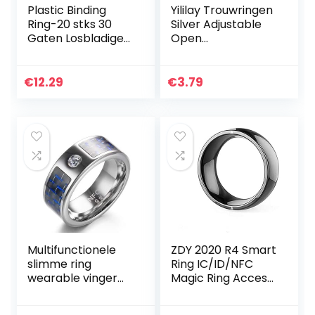
Plastic Binding
Yililay Trouwringen
Ring-20 stks 30
Silver Adjustable
Gaten Losbladige
Open
Plastic Binding Ring
Romantische
Lente Spiraal
liefde knuffel
Ringen Voor A4
Hands Embrace
€
12.29
€
3.79
Papier(11mm-
naar Paren Dames
Zwart)
Heren Meisjes
Multifunctionele
ZDY 2020 R4 Smart
slimme ring
Ring IC/ID/NFC
wearable vinger
Magic Ring Access
digitale ring NFC
Control Card
ring slimme ring
Cloud Smart Home