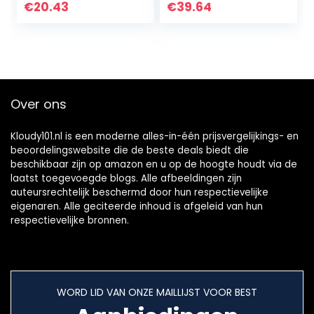
betaling ring
mobiele telefoon
€
20.43
€
39.64
geschikt voor
accessoires (voor
Android…
iOS…
Over ons
Kloudy101.nl is een moderne alles-in-één prijsvergelijkings- en
beoordelingswebsite die de beste deals biedt die
beschikbaar zijn op amazon en u op de hoogte houdt via de
laatst toegevoegde blogs. Alle afbeeldingen zijn
auteursrechtelijk beschermd door hun respectievelijke
eigenaren. Alle geciteerde inhoud is afgeleid van hun
respectievelijke bronnen.
WORD LID VAN ONZE MAILLIJST VOOR BEST