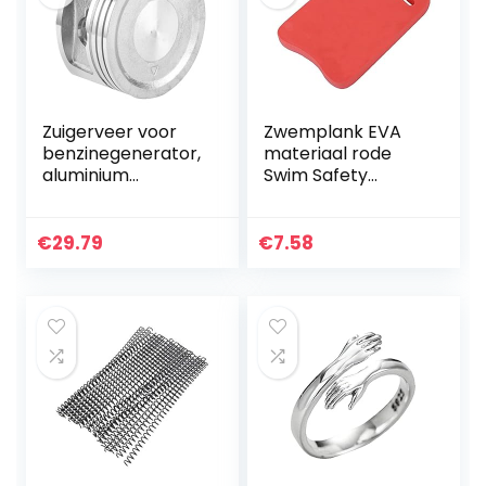
Zuigerveer voor
Zwemplank EVA
benzinegenerator,
materiaal rode
aluminium
Swim Safety
zuigerveerset
Praktische Pool
Vervangende
Training Aid
generatorzuiger
Kickboard Supplies
€
29.79
€
7.58
met goede sterkte
for Kids
bosbouw voor…
volwassenen
Zwemmen…