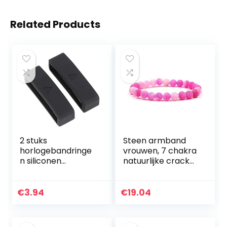
Related Products
2 stuks
Steen armband
horlogebandringe
vrouwen, 7 chakra
n siliconen
natuurlijke crack
horlogeband
stone kraal roze
riemlussen
elastische
beweegbare
armband mode
€
3.94
€
19.04
ringen
boho vrouwen
horlogebandhoud
geluk yoga…
er compatibel