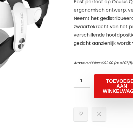
Past perfect op Oculus Qu
ergonomisch ontwerp, ve
Neemt het gedistribueer
zwaartekracht van het pr
verschillende hoofdposit
gezicht aanzienlijk wordt
Amazon.nl Price:
€
92.00
(as of 07/1
TOEVOEG
AAN
WINKELWA