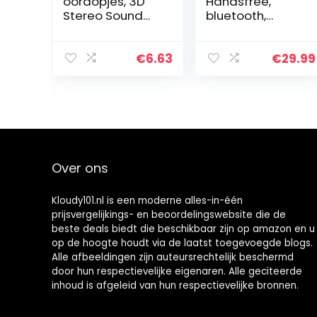
oordopjes, 3D
Handsfree,
Stereo Sound
bluetooth,
5.0
hoofdtelefoon,
hoofdtelefoon
draadloos,
met 70 g Super
Bluetooth, met
€
6.63
€
29.99
Mini, koppeling,
microfoon, 60
volumeregelaar,
dagen
IPX6
standby-tijd,
waterdicht…
handsfree met
microfoon,
hoofdtelefoon
voor iPhone
Over ons
Samsung, HTC,
LG, Sony, PC
(zwart)
Kloudy101.nl is een moderne alles-in-één
prijsvergelijkings- en beoordelingswebsite die de
beste deals biedt die beschikbaar zijn op amazon en u
op de hoogte houdt via de laatst toegevoegde blogs.
Alle afbeeldingen zijn auteursrechtelijk beschermd
door hun respectievelijke eigenaren. Alle geciteerde
inhoud is afgeleid van hun respectievelijke bronnen.