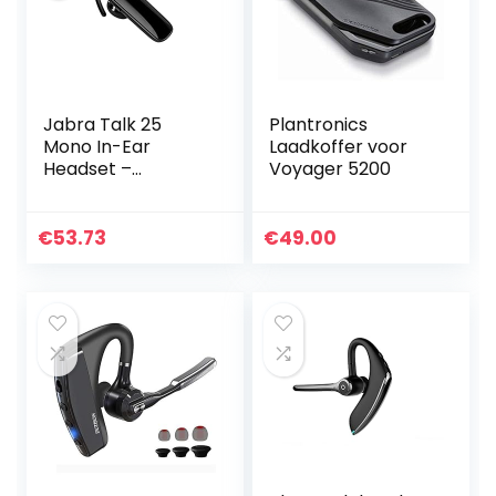
Jabra Talk 25
Plantronics
Mono In-Ear
Laadkoffer voor
Headset –
Voyager 5200
Draadloos Bellen
en Muziek, Gps-
Richtingaanwijzing
€
53.73
€
49.00
en en Podcasts
Streamen vanaf
Mobiele
Apparaten –
Zwart