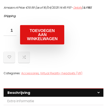
Amazon.nl Price:
€
19.99
(as of 16/04/2025 14:45 PST-
Details
)
&
FREE
Shipping
.
TOEVOEGEN
AAN
WINKELWAGEN
Categories:
Accessoires
,
Virtual Reality-headsets (VR)
Beschrijving
Extra informatie