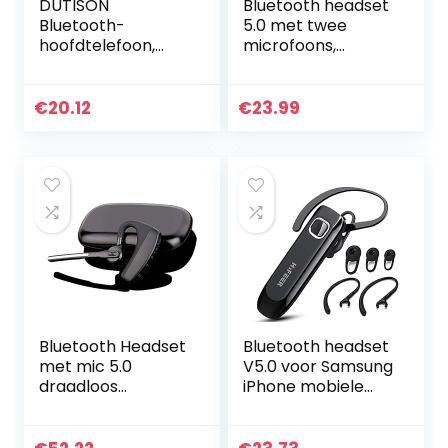
DUTISON
Bluetooth headset
Bluetooth-
5.0 met twee
hoofdtelefoon,
microfoons,
draadloos, 5.0,
draadloze
bluetooth-
handsfree
hoofdtelefoon, 2-
zakelijke
€
20.12
€
23.99
microfoon, CVC8.0,
hoofdtelefoon met
ruisonderdrukking,
super helder
mono…
spraakgesprek,
hifi-geluid en 16 uur
voor
zaken/kantoor/rijd
en
Bluetooth Headset
Bluetooth headset
met mic 5.0
V5.0 voor Samsung
draadloos
iPhone mobiele
Koptelefoon
telefoon
microfoon laptop
handsfree headset
office iPhone 11 8 X
Bluetooth in oor