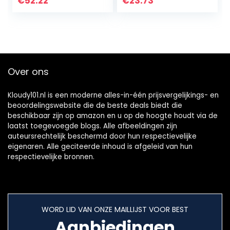
€
52.22
€
23.73
XS 7 SE Plus
ruisonderdrukking…
Samsung Galaxy…
Over ons
Kloudy101.nl is een moderne alles-in-één prijsvergelijkings- en
beoordelingswebsite die de beste deals biedt die
beschikbaar zijn op amazon en u op de hoogte houdt via de
laatst toegevoegde blogs. Alle afbeeldingen zijn
auteursrechtelijk beschermd door hun respectievelijke
eigenaren. Alle geciteerde inhoud is afgeleid van hun
respectievelijke bronnen.
WORD LID VAN ONZE MAILLIJST VOOR BEST
Aanbiedingen