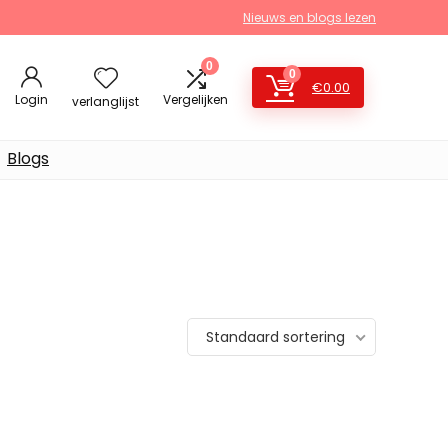
Nieuws en blogs lezen
0
0
€
0.00
Login
Vergelijken
verlanglijst
Blogs
Standaard sortering