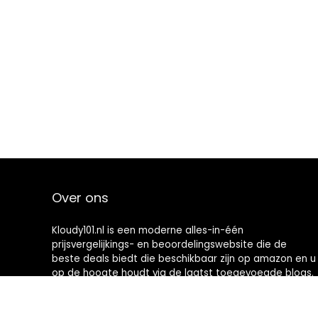
Over ons
Kloudy101.nl is een moderne alles-in-één
prijsvergelijkings- en beoordelingswebsite die de
beste deals biedt die beschikbaar zijn op amazon en u
op de hoogte houdt via de laatst toegevoegde blogs.
Alle afbeeldingen zijn auteursrechtelijk beschermd
door hun respectievelijke eigenaren. Alle geciteerde
inhoud is afgeleid van hun respectievelijke bronnen.