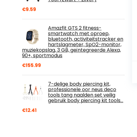
€
9.59
Amazfit GTS 2 fitness-
smartwatch met oproep,
bluetooth, activiteitstracker en
hartslagmeter, SpO2-monitor,
muziekopslag, 3 GB, geïntegreerde Alexa,
90+, sportmodus
€
155.99
7-delige body piercing kit,
professionele oor neus deco
tools tang naalden set veilig
gebruik body piercing kit tools…
€
12.41