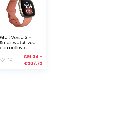
Fitbit Versa 3 –
Smartwatch voor
een actieve
levensstijl met
€
91.34
–
ingebouwde gps,
minuten in
Prijsklasse:
€
207.72
actieve zones,
€91.34
spraakbediening
tot
…
€207.72