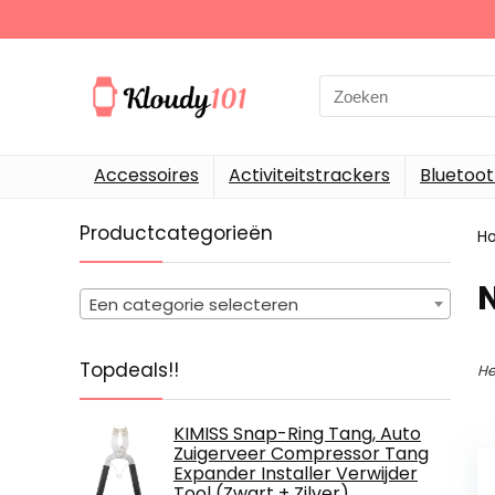
Search
for:
Accessoires
Activiteitstrackers
Bluetoo
Productcategorieën
H
Een categorie selecteren
Topdeals!!
He
KIMISS Snap-Ring Tang, Auto
Zuigerveer Compressor Tang
Expander Installer Verwijder
Tool (Zwart + Zilver)