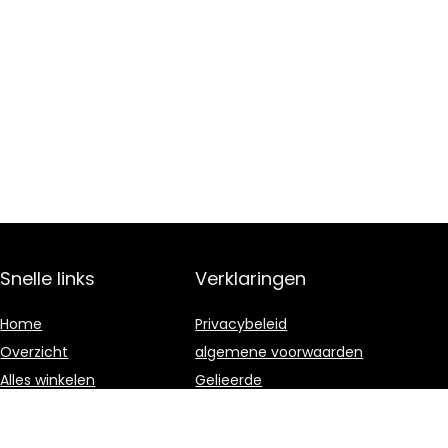
Snelle links
Verklaringen
Home
Privacybeleid
Overzicht
algemene voorwaarden
Alles winkelen
Gelieerde
openbaarmaking
Blogs
Onze webshops