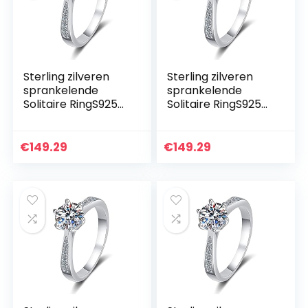
Sterling zilveren
Sterling zilveren
sprankelende
sprankelende
Solitaire RingS925
Solitaire RingS925
sterling zilveren
sterling zilveren
ring vrouwelijke
ring vrouwelijke
moissanite
moissanite
€
149.29
€
149.29
Koreaanse zes-
Koreaanse zes-
klauw micro-
klauw micro-
ingelegde ring,2
ingelegde ring,2
carat custom
carat silver