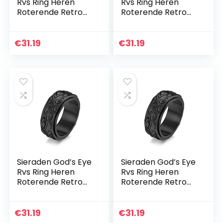
Rvs Ring Heren
Rvs Ring Heren
Roterende Retro
Roterende Retro
Eye Titanium Stalen
Eye Titanium Stalen
Sieradenring,zwart,1
Sieradenring,zwart,
3
7
€
31.19
€
31.19
Sieraden God’s Eye
Sieraden God’s Eye
Rvs Ring Heren
Rvs Ring Heren
Roterende Retro
Roterende Retro
Eye Titanium Stalen
Eye Titanium Stalen
Sieradenring,zwart,
Sieradenring,zwart,
8
9
€
31.19
€
31.19