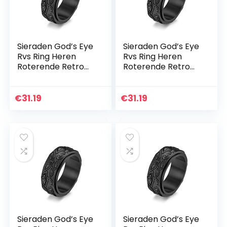
Sieraden God’s Eye
Sieraden God’s Eye
Rvs Ring Heren
Rvs Ring Heren
Roterende Retro
Roterende Retro
Eye Titanium Stalen
Eye Titanium Stalen
Sieradenring,zwart,1
Sieradenring,zwart,1
1
2
€
31.19
€
31.19
Sieraden God’s Eye
Sieraden God’s Eye