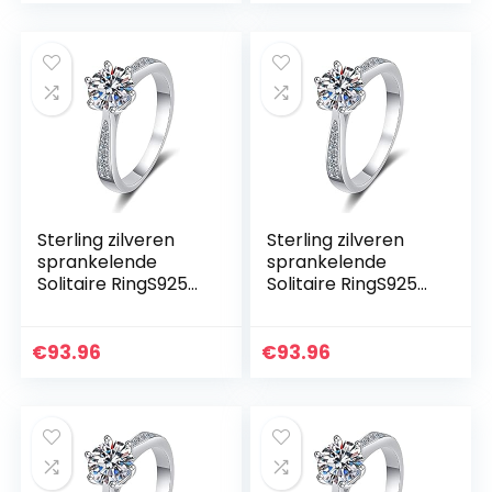
Sterling zilveren
Sterling zilveren
sprankelende
sprankelende
Solitaire RingS925
Solitaire RingS925
sterling zilveren
sterling zilveren
ring vrouwelijke
ring vrouwelijke
moissanite
moissanite
€
93.96
€
93.96
Koreaanse zes-
Koreaanse zes-
klauw micro-
klauw micro-
ingelegde ring,1
ingelegde ring,1
carat custom
carat silver